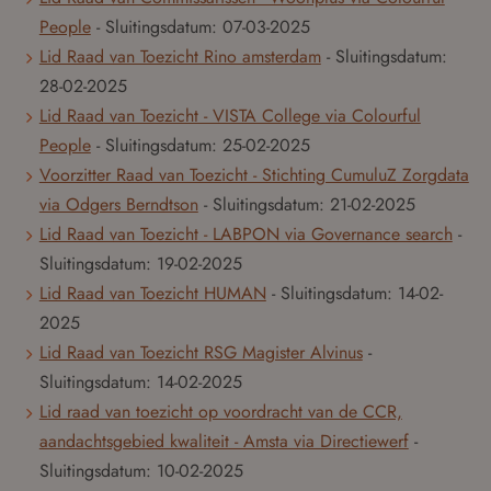
People
- Sluitingsdatum:
07-03-2025
Lid Raad van Toezicht Rino amsterdam
- Sluitingsdatum:
28-02-2025
Lid Raad van Toezicht - VISTA College via Colourful
People
- Sluitingsdatum:
25-02-2025
Voorzitter Raad van Toezicht - Stichting CumuluZ Zorgdata
via Odgers Berndtson
- Sluitingsdatum:
21-02-2025
Lid Raad van Toezicht - LABPON via Governance search
-
Sluitingsdatum:
19-02-2025
Lid Raad van Toezicht HUMAN
- Sluitingsdatum:
14-02-
2025
Lid Raad van Toezicht RSG Magister Alvinus
-
Sluitingsdatum:
14-02-2025
Lid raad van toezicht op voordracht van de CCR,
aandachtsgebied kwaliteit - Amsta via Directiewerf
-
Sluitingsdatum:
10-02-2025