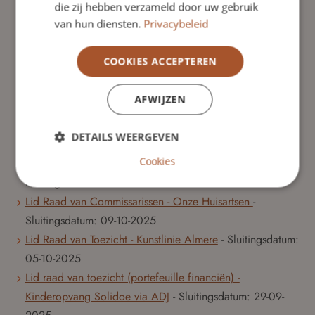
die zij hebben verzameld door uw gebruik
Lid Raad van Toezicht - UMC Utrecht
- Sluitingsdatum:
18-
van hun diensten.
Privacybeleid
10-2025
Lid Raad van Toezicht - Cultuurhuis Lindenberg
-
COOKIES ACCEPTEREN
Sluitingsdatum:
17-10-2025
Lid Raad van Toezicht - Stichting KinderRijk
-
AFWIJZEN
Sluitingsdatum:
12-10-2025
Lid Raad van Toezicht - Junis Kinderopvang
-
DETAILS WEERGEVEN
Sluitingsdatum:
10-10-2025
Cookies
Voorzitter en lid Raad van Toezicht - Centram
-
Sluitingsdatum:
10-10-2025
Lid Raad van Commissarissen - Onze Huisartsen
-
Sluitingsdatum:
09-10-2025
Lid Raad van Toezicht - Kunstlinie Almere
- Sluitingsdatum:
05-10-2025
Lid raad van toezicht (portefeuille financiën) -
Kinderopvang Solidoe via ADJ
- Sluitingsdatum:
29-09-