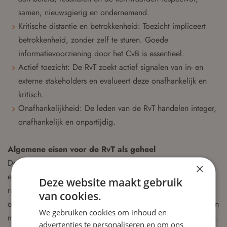
samen, nieuwsgierig en ondernemend.
Kritische distantie en betrokkenheid: Toezicht impliceert
betrokkenheid, zonder zelf te sturen. Goede
informatievoorziening door het CvB is essentieel.
Actief toezicht: De RvT zoekt actief signalen van in- en
externe stakeholders en evalueert deze onafhankelijk en
kritisch.
Onafhankelijkheid: De leden van de RvT handelen integer,
onafhankelijk en onpartijdig.
Algemene eisen voor de RvT als geheel
De RvT streeft naar een brede en complementaire mix van
×
expertise en ervaring. Daarmee wordt bedoeld dat de RvT
Deze website maakt gebruik
ruim voldoende kennis en ervaring is op het gebied van
van cookies.
onderwijskwaliteit, innovatie, organisatieontwikkeling, HRM en
We gebruiken cookies om inhoud en
medezeggenschap. Ook is kennis en ervaring aanwezig m.b.t.
advertenties te personaliseren en om ons