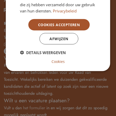
ADRES & CONTACT
die zij hebben verzameld door uw gebruik
van hun diensten.
Privacybeleid
Raad van Toezicht vacatures
COOKIES ACCEPTEREN
E-mail:
info@rvt-vacatures.nl
Tel:
085-1155977
AFWIJZEN
Stuur mij een whatsapp bericht
LinkedIn
DETAILS WEERGEVEN
WERKWIJZE
Cookies
Raad van Toezicht Vacatures is hét platform voor het vinden
van ervaren en betrokken leden voor uw Raad van
Toezicht. Wekelijks bereiken we duizenden gekwalificeerde
kandidaten die actief of latent op zoek zijn naar een nieuwe
toezichthoudende uitdaging.
Wilt u een vacature plaatsen?
Vult u dan
het formulier
in en wij zorgen dat dit zo spoedig
mogelijk geplaatst wordt.