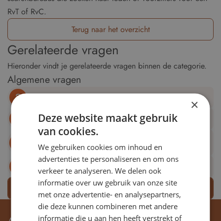
RvT of RvC.
Terug naar het overzicht
Gerelateerde vragen
Hieronder vindt je gerelateerde vragen binnen de categorie.
Algemene vragen
Wat voor vacatures vind ik op rvt-vacatures.nl?
×
Deze website maakt gebruik
Voor wie is rvt-vacatures.nl bedoeld?
van cookies.
Kan ik ook zonder toezichtservaring reageren op een
We gebruiken cookies om inhoud en
vacature?
advertenties te personaliseren en om ons
In welke sectoren worden vacatures geplaatst?
verkeer te analyseren. We delen ook
informatie over uw gebruik van onze site
Bekijk meer vragen
met onze advertentie- en analysepartners,
die deze kunnen combineren met andere
informatie die u aan hen heeft verstrekt of