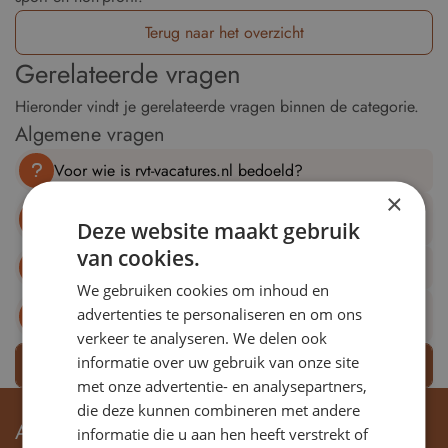
Terug naar het overzicht
Gerelateerde vragen
Hieronder vindt je gerelateerde vragen binnen de categorie.
Algemene vragen
Voor wie is rvt-vacatures.nl bedoeld?
×
Kan ik ook zonder toezichtservaring reageren op een
Deze website maakt gebruik
vacature?
van cookies.
In welke sectoren worden vacatures geplaatst?
We gebruiken cookies om inhoud en
Hoe kan mijn organisatie een RvT- of RvC-vacature
advertenties te personaliseren en om ons
plaatsen?
verkeer te analyseren. We delen ook
informatie over uw gebruik van onze site
Bekijk meer vragen
met onze advertentie- en analysepartners,
die deze kunnen combineren met andere
ADRES & CONTACT
informatie die u aan hen heeft verstrekt of