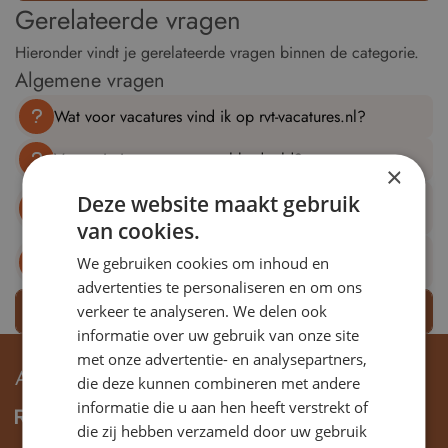
Gerelateerde vragen
Hieronder vindt je gerelateerde vragen binnen de categorie.
Algemene vragen
Wat voor vacatures vind ik op rvt-vacatures.nl?
Voor wie is rvt-vacatures.nl bedoeld?
×
Kan ik ook zonder toezichtservaring reageren op een
Deze website maakt gebruik
vacature?
van cookies.
Hoe kan mijn organisatie een RvT- of RvC-vacature
We gebruiken cookies om inhoud en
plaatsen?
advertenties te personaliseren en om ons
Bekijk meer vragen
verkeer te analyseren. We delen ook
informatie over uw gebruik van onze site
met onze advertentie- en analysepartners,
ADRES & CONTACT
die deze kunnen combineren met andere
informatie die u aan hen heeft verstrekt of
die zij hebben verzameld door uw gebruik