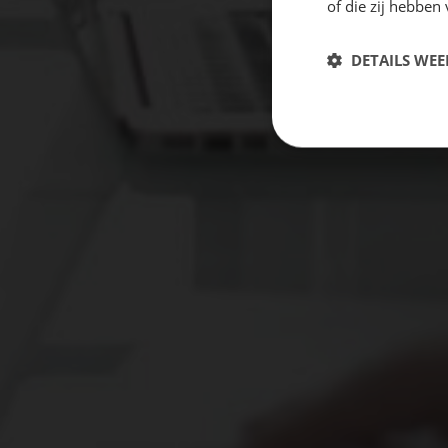
of die zij hebbe
DETAILS WE