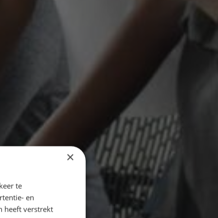
×
keer te
tentie- en
 heeft verstrekt