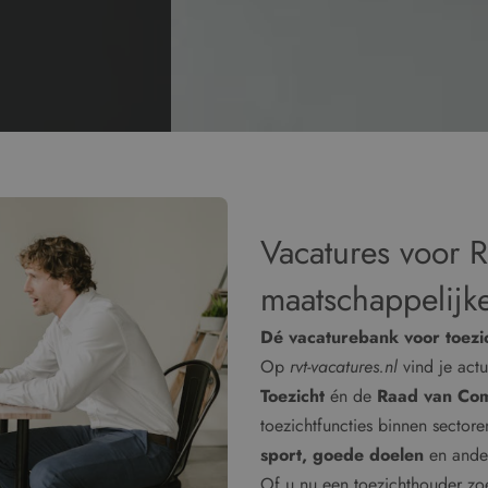
Vacatures voor 
maatschappelijke
Dé vacaturebank voor toezi
Op
rvt-vacatures.nl
vind je act
Toezicht
én de
Raad van Com
toezichtfuncties binnen sector
sport, goede doelen
en ander
Of u nu een toezichthouder zoe