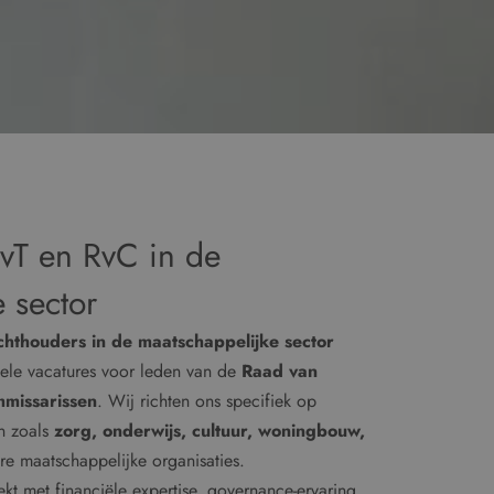
RvT en RvC in de
 sector
chthouders in de maatschappelijke sector
uele vacatures voor leden van de
Raad van
missarissen
. Wij richten ons specifiek op
en zoals
zorg, onderwijs, cultuur, woningbouw,
e maatschappelijke organisaties.
kt met financiële expertise, governance-ervaring