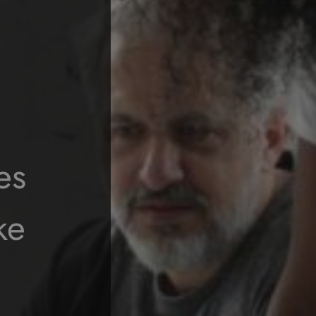
es
ke