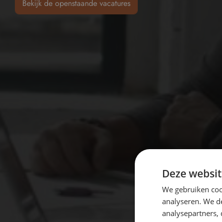
Bekijk de openstaande vacatures
Deze websit
We gebruiken coo
analyseren. We de
analysepartners,