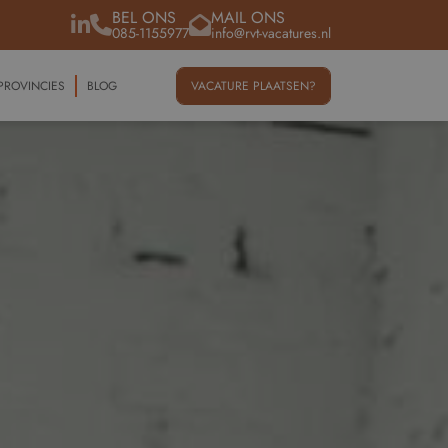
BEL ONS
MAIL ONS
085-1155977
info@rvt-vacatures.nl
PROVINCIES
BLOG
VACATURE PLAATSEN?