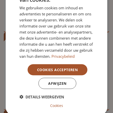
maatschappelijke initiatieven.
We gebruiken cookies om inhoud en
Er is
1
vacature gevonden binnen deze sector
advertenties te personaliseren en om ons
Bekijk vacatures binnen deze sector
verkeer te analyseren. We delen ook
informatie over uw gebruik van onze site
met onze advertentie- en analysepartners,
die deze kunnen combineren met andere
Volkshuisvesting &
informatie die u aan hen heeft verstrekt of
die zij hebben verzameld door uw gebruik
Woningcorporaties
van hun diensten.
Privacybeleid
Bekijk actuele raad van toezicht vacatures in de
volkshuisvesting. Vind rvt posities bij
COOKIES ACCEPTEREN
woningcorporaties en andere organisaties. Solliciteer
direct!
AFWIJZEN
Er zijn op dit moment geen vacatures in deze sector.
DETAILS WEERGEVEN
Bekijk vacatures binnen deze sector
Cookies