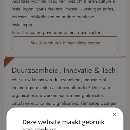
vacatures voor de Raad van Toezicht binnen culturele
instellingen, zoals theaters, musea, kunstorganisaties,
orkesten, bibliotheken en andere creatieve
instellingen.
Er is
1
vacature gevonden binnen deze sector
Bekijk vacatures binnen deze sector
Duurzaamheid, Innovatie & Tech
Wilt u uw kennis van duurzaamheid, innovatie of
technologie inzetten als toezichthouder? Denk aan
organisaties die werken aan de energietransitie,
circulaire economie, digitalisering, klimaatoplossingen
of technologische vernieuwing. Op RvT-Vacatures.nl
×
vindt u actuele vacatures voor toezichthouders bij
Deze website maakt gebruik
duurzame ondernemingen, innovatieve organisaties en
van cookies.