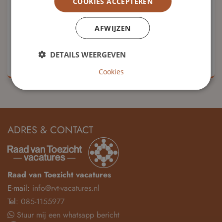
COOKIES ACCEPTEREN
Profiel:
Financieel-bestuurlijk, maatschappelijk
AFWIJZEN
Vergoeding:
€2200,- per jaar
Bekijk vacature
DETAILS WEERGEVEN
Cookies
ADRES & CONTACT
Raad van Toezicht vacatures
E-mail:
info@rvt-vacatures.nl
Tel:
085-1155977
Stuur mij een whatsapp bericht