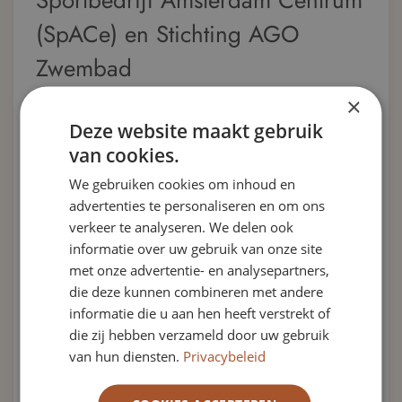
Sportbedrijf Amsterdam Centrum
(SpACe) en Stichting AGO
Zwembad
Stichting Sportbedrijf Amsterdam Centrum en Stichting
×
AGO Zwembad zoeken een maatschappelijk
Deze website maakt gebruik
betrokken lid voor de Raad van Toezicht met een
van cookies.
financieel-bestuurlijke blik en een relevant netwerk in
We gebruiken cookies om inhoud en
Amsterdam of de regio. Een mooie toezichthoudende
advertenties te personaliseren en om ons
rol...
verkeer te analyseren. We delen ook
Sluitingsdatum:
12-06-2026
informatie over uw gebruik van onze site
met onze advertentie- en analysepartners,
Organisatie:
Stichting Sportbedrijf Amsterdam
die deze kunnen combineren met andere
Centrum (SpACe) en Stichting AGO
informatie die u aan hen heeft verstrekt of
Zwembad
die zij hebben verzameld door uw gebruik
van hun diensten.
Privacybeleid
Locatie
Noord-Holland
Sector(en)
Sport & Recreatie
,
RvT