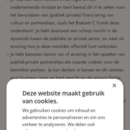
ondernemende mindset en bent bereid dit in te zetten voor
het bevorderen van (publiek private) financiering van
cultuur en partnerships, zoals het Brabant C Fonds deze
ondersteunt. Je hebt daarnaast een scherp inzicht in de
dynamiek tussen de publieke en private sector, en weet uit
ervaring hoe je deze werelden effectief kunt verbinden.
Je hebt bewezen kennis van of ervaring in het opzetten van
publiek-private partnerships die waarde creëren voor de
betrokken partijen. Je kan denken in kansen en dit vertalen
naar business cases en bent gericht op de win-win factor,
×
waarbij zowel de culturele, financiële, als
Deze website maakt gebruik
maatschappelijke meerwaarde wordt benut.
van cookies.
Met jouw uitgebreide netwerk, ben je in staat om van je rol
als toezichthouder en sparringpartner kansen te helpen
We gebruiken cookies om inhoud en
identificeren en ontwikkelen die bijdragen aan de
advertenties te personaliseren en om ons
verkeer te analyseren. We delen ook
strategische doelstellingen van het Brabant C Fonds.