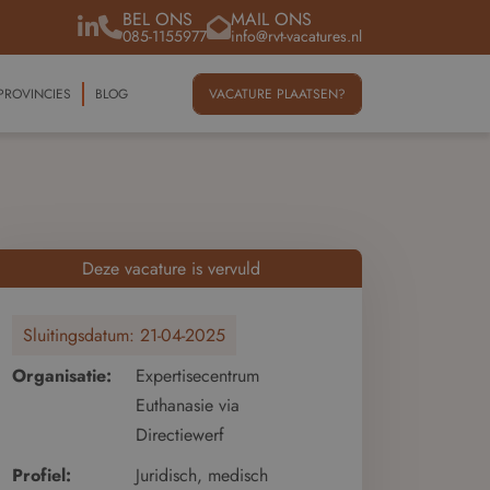
BEL ONS
MAIL ONS
085-1155977
info@rvt-vacatures.nl
PROVINCIES
BLOG
VACATURE PLAATSEN?
Deze vacature is vervuld
Sluitingsdatum:
21-04-2025
Organisatie:
Expertisecentrum
Euthanasie via
Directiewerf
Profiel:
Juridisch, medisch