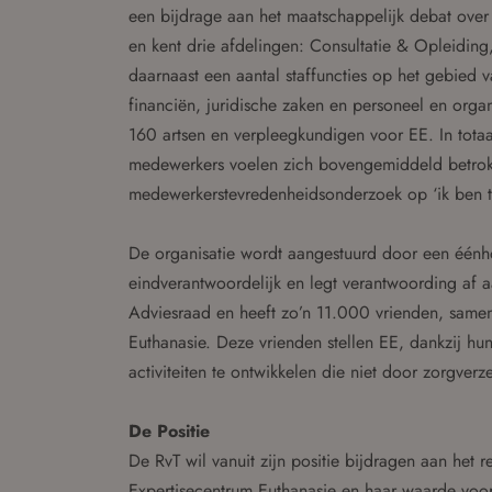
een bijdrage aan het maatschappelijk debat over
en kent drie afdelingen: Consultatie & Opleidi
daarnaast een aantal staffuncties op het gebied v
financiën, juridische zaken en personeel en organ
160 artsen en verpleegkundigen voor EE. In totaa
medewerkers voelen zich bovengemiddeld betrokk
medewerkerstevredenheidsonderzoek op ‘ik ben tro
De organisatie wordt aangestuurd door een éénh
eindverantwoordelijk en legt verantwoording af a
Adviesraad en heeft zo’n 11.000 vrienden, samen
Euthanasie. Deze vrienden stellen EE, dankzij hun
activiteiten te ontwikkelen die niet door zorgve
De Positie
De RvT wil vanuit zijn positie bijdragen aan het r
Expertisecentrum Euthanasie en haar waarde voor