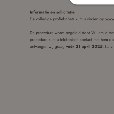
Informatie en sollicitatie
De volledige profielschets kunt u vinden op
www.
De procedure wordt begeleid door Willem Almeki
procedure kunt u telefonisch contact met hem o
ontvangen wij graag
vóór 21 april 2025
, t.a.