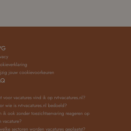
VG
ivacy
okieverklaring
jzig jouw cookievoorkeuren
AQ
t voor vacatures vind ik op rvt-vacatures.nl?
or wie is rvt-vacatures.nl bedoeld?
n ik ook zonder toezichtservaring reageren op
n vacature?
 welke sectoren worden vacatures geplaatst?