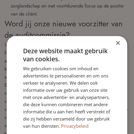
zorglandschap en met voortdurende focus op de positie
van de cliënt.
Word jij onze nieuwe voorzitter van
de auditcommissie?
×
Voor deze rol zoeken wij een toezichthouder met een
Deze website maakt gebruik
financiële en bedrijfskundige achtergrond, die tevens de
van cookies.
auditcommissie voorzit. Je hebt een brede blik op
We gebruiken cookies om inhoud en
bedrijfsvoering en weet financiële cijfers te duiden in
advertenties te personaliseren en om ons
samenhang met de inhoudelijke ambities van het LSR.
verkeer te analyseren. We delen ook
Ervaring met sales, contractmanagement en (financieel)
informatie over uw gebruik van onze site
risicomanagement is een pré. We zoeken een stevige,
met onze advertentie- en analysepartners,
verbindende persoonlijkheid die bijdraagt aan goede
die deze kunnen combineren met andere
verhoudingen binnen de rvt en met de bestuurder. Deze rol is
informatie die u aan hen heeft verstrekt of
van groot belang gezien de financiële opgaven en de wens
die zij hebben verzameld door uw gebruik
om alle strategische kennisgebieden binnen de raad van
van hun diensten.
Privacybeleid
toezicht goed vertegenwoordigd te hebben.