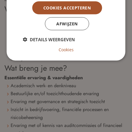
Wat bieden wij?
COOKIES ACCEPTEREN
Een maatschappelijk relevante toezichthoudende rol
AFWIJZEN
binnen een unieke organisatie
Samenwerking in een deskundige, betrokken raad van
DETAILS WEERGEVEN
toezicht
Cookies
Een onkostenvergoeding en vacatiegeld binnen de ANBI-
richtlijnen
Wat breng je mee?
Essentiële ervaring & vaardigheden
Academisch werk- en denkniveau
Bestuurlijke en/of toezichthoudende ervaring
Ervaring met governance en strategisch toezicht
Inzicht in bedrijfsvoering, financiële processen en
risicobeheersing
Ervaring met of kennis van auditcommissies of financieel