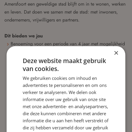
Amersfoort een geweldige stad blijft om in te wonen, werken
en leven. Dat doen we samen met de stad: met inwoners,
ondernemers, vrijwilligers en partners.
Dit bieden we jou
Benoeming voor een periode van 4 jaar met mogelijkheid
×
tot herbenoeming voor vier jaar.
Een passende vergoeding van € 250,- (lid) of € 300,-
Deze website maakt gebruik
(voorzitter) per zitting inclusief de voorbereiding; de
van cookies.
vergoedingen worden jaarlijks aangepast aan de
We gebruiken cookies om inhoud en
loonontwikkeling binnen de overheid.
advertenties te personaliseren en om ons
Reiskosten worden volledig vergoed op basis van het ov
verkeer te analyseren. We delen ook
2e klas-tarief.
informatie over uw gebruik van onze site
met onze advertentie- en analysepartners,
Inhoudelijk uitdagend en maatschappelijk relevant werk.
die deze kunnen combineren met andere
De mogelijkheid om bij te dragen aan zorgvuldige en
informatie die u aan hen heeft verstrekt of
transparante besluitvorming.
die zij hebben verzameld door uw gebruik