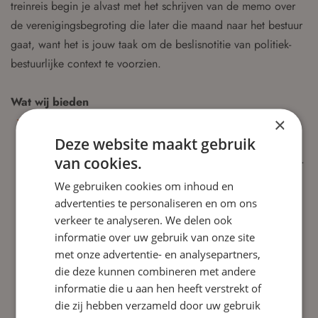
treinreis begin je alvast met het schrijven van de memo over
de verenigingsbegroting die later die maand naar het bestuur
gaat, want het is jouw taak om de beslisnotitie van politiek-
bestuurlijke context te voorzien.
Wat wij bieden
Een contract voor één jaar met uitzicht op een contract
×
voor onbepaalde tijd.
Deze website maakt gebruik
Een salaris in schaal 11, maximaal € 6.122,12 bruto (o.b.v.
van cookies.
36 uur). Per 1 januari 2026 wordt het salaris met 1,5%
We gebruiken cookies om inhoud en
verhoogd (cao-verhoging).
advertenties te personaliseren en om ons
Met de salarisbetaling van november 2025 wordt €
verkeer te analyseren. We delen ook
1.000,- eenmalig uitbetaald (op basis van 36 uur per
informatie over uw gebruik van onze site
met onze advertentie- en analysepartners,
week, deeltijd is naar rato).
die deze kunnen combineren met andere
Naast je salaris een individueel keuzebudget (IKB) van
informatie die u aan hen heeft verstrekt of
22,37%. Dit is inclusief o.a. 8% vakantiegeld en 8,3%
die zij hebben verzameld door uw gebruik
eindejaarsuitkering. Het IKB kan maandelijks worden