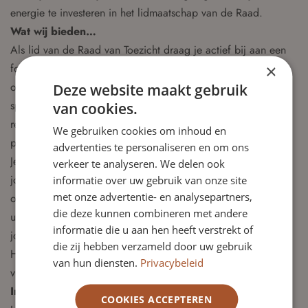
energie te investeren in het lidmaatschap van de Raad.
Wat wij bieden…
Als lid van de Raad van Toezicht draag je actief bij aan een
×
fonds dat zich inzet voor de ondersteuning van goede,
onafhankelijke Nederlandse (onderzoeks-)journalistiek – met
Deze website maakt gebruik
speciale aandacht voor individuele journalisten en het
van cookies.
realiseren van hun eigen projecten en
We gebruiken cookies om inhoud en
professionaliseringsbehoeften.
advertenties te personaliseren en om ons
Je maakt deel uit van een groot en inspirerend netwerk van
verkeer te analyseren. We delen ook
journalisten en adviseurs van het Fonds die gemotiveerd zijn
informatie over uw gebruik van onze site
met onze advertentie- en analysepartners,
om de journalistiek in Nederland te ondersteunen. Je wordt
die deze kunnen combineren met andere
uitgenodigd voor door het Fonds BJP georganiseerde
informatie die u aan hen heeft verstrekt of
journalistieke bijeenkomsten en andere evenementen.
die zij hebben verzameld door uw gebruik
Het betreft een onbezoldigde functie waarvoor een
van hun diensten.
Privacybeleid
vrijwilligersvergoeding beschikbaar is.
Interesse?
COOKIES ACCEPTEREN