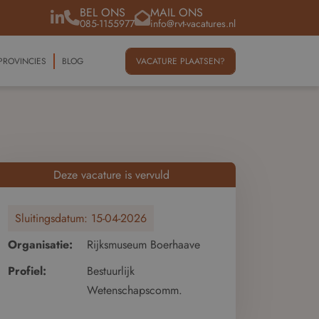
BEL ONS
MAIL ONS
085-1155977
info@rvt-vacatures.nl
PROVINCIES
BLOG
VACATURE PLAATSEN?
Deze vacature is vervuld
Sluitingsdatum:
15-04-2026
Organisatie:
Rijksmuseum Boerhaave
Profiel:
Bestuurlijk
Wetenschapscomm.