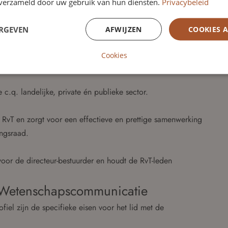
n verzameld door uw gebruik van hun diensten.
Privacybeleid
ERGEVEN
AFWIJZEN
COOKIES 
 organisatie in transitie.
Cookies
se stakeholders.
 c.q. landelijke, private én publieke sector.
 RvT en zorgt voor een effectieve en prettige samenwerking
ngsraad.
voor de directeur-bestuurder en houdt de RvT-leden
d Wetenschapscommunicatie
l zijn de specifieke eisen voor het lid met de