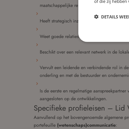
of die zij hebbe
maatschappelijke relevantie.
DETAILS WE
Heeft strategisch inzicht in de dynamiek van een
Weet goede relaties te onderhouden met diver
Beschikt over een relevant netwerk in de lokale
Vervult een leidende en verbindende rol in de
onderling en met de bestuurder en ondernemi
Is de eerste en regelmatige aanspreekpartner 
aangesloten op de ontwikkelingen.
Specifieke profieleisen – Li
Aanvullend op het bovengenoemde algemene profie
portefeuille
(wetenschaps)communicatie
: