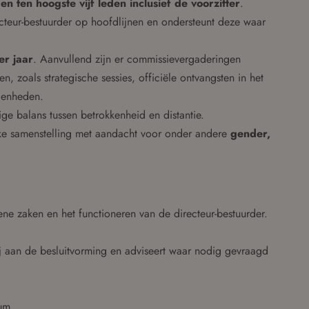
en ten hoogste vijf leden inclusief de voorzitter
.
cteur-bestuurder op hoofdlijnen en ondersteunt deze waar
er jaar
. Aanvullend zijn er commissievergaderingen
n, zoals strategische sessies, officiële ontvangsten in het
genheden.
ige balans tussen betrokkenheid en distantie.
jke samenstelling met aandacht voor onder andere
gender,
ene zaken en het functioneren van de directeur-bestuurder.
bij aan de besluitvorming en adviseert waar nodig gevraagd
um.