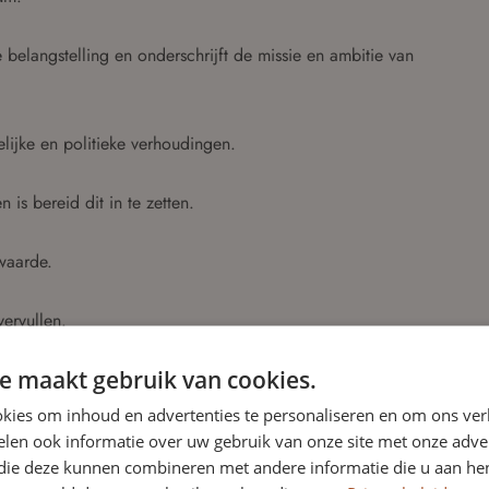
 belangstelling en onderschrijft de missie en ambitie van
lijke en politieke verhoudingen.
 is bereid dit in te zetten.
rwaarde.
vervullen.
zitter
e maakt gebruik van cookies.
iel hebben we een aantal specifieke eisen en taken
kies om inhoud en advertenties te personaliseren en om ons ver
len ook informatie over uw gebruik van onze site met onze adver
 die deze kunnen combineren met andere informatie die u aan hen
r en/of bestuurder in bedrijven en organisaties met