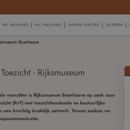
RVT VACATURES
RVC VACATURES
OVERIGE FUNCTIES
SECTOREN
ijksmuseum Boerhaave
 Toezicht - Rijksmuseum
de voorzitter is Rijksmuseum Boerhaave op zoek naar
zicht (RvT) met toezichthoudende en bestuurlijke
t en een krachtig landelijk netwerk. Tevens zoeken we
chapscommunicatie.