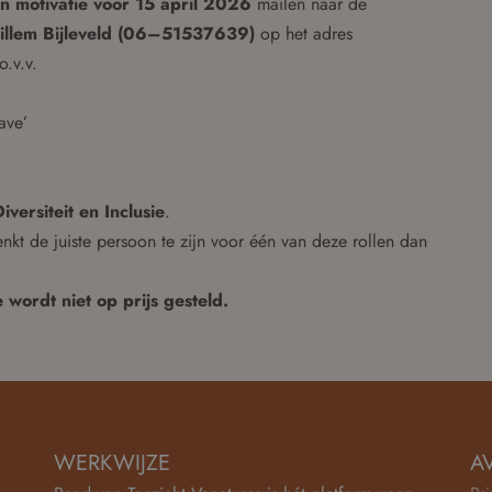
en motivatie voor 15 april 2026
mailen naar de
llem Bijleveld (06–51537639)
op het adres
 o.v.v.
ave’
.
versiteit en Inclusie
.
nkt de juiste persoon te zijn voor één van deze rollen dan
 wordt niet op prijs gesteld.
WERKWIJZE
A