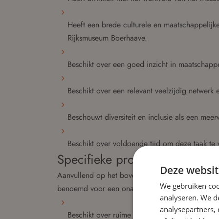
Heeft een brede culturele en maatschappelijke
Rijksmuseum Boerhaave.
Beschikt over een goed inzicht in maatschappe
Beschikt over een relevant veelzijdig netwerk en
Beschouwt diversiteit en inclusie als een mee
Beschikt over voldoende tijd om deze taak te 
Specifieke profieleisen – Voor
Deze websit
Aanvullend op het bovengenoemde algemene prof
We gebruiken coo
benoemd voor een onafhankelijke voorzitter:
analyseren. We de
analysepartners,
Beschikt over ruime ervaring als toezichthoude