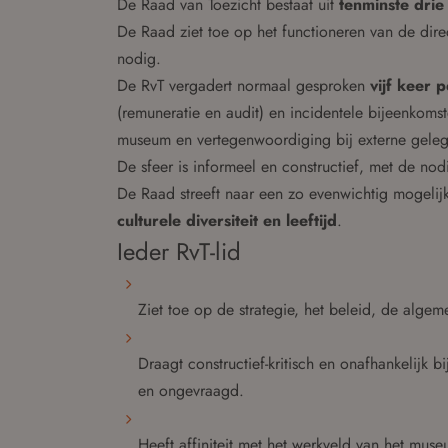
De Raad van Toezicht bestaat uit
tenminste drie 
De Raad ziet toe op het functioneren van de dire
nodig.
De RvT vergadert normaal gesproken
vijf keer p
(remuneratie en audit) en incidentele bijeenkomste
museum en vertegenwoordiging bij externe gele
De sfeer is informeel en constructief, met de nod
De Raad streeft naar een zo evenwichtig mogeli
culturele diversiteit en leeftijd
.
Ieder RvT-lid
Ziet toe op de strategie, het beleid, de algem
Draagt constructief-kritisch en onafhankelijk 
en ongevraagd.
Heeft affiniteit met het werkveld van het muse