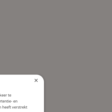
×
keer te
tentie- en
 heeft verstrekt