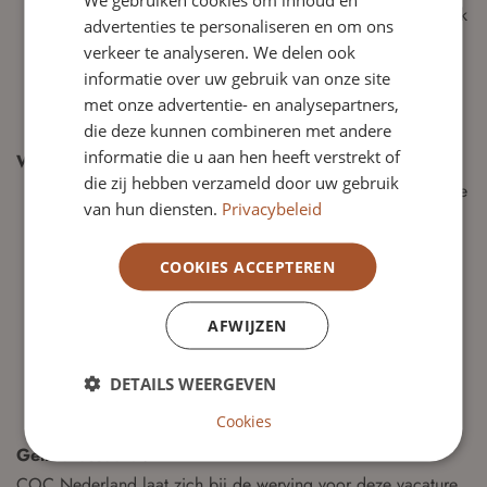
Een netwerk binnen maatschappelijke organisaties, politiek
advertenties te personaliseren en om ons
en/of fondsenwerving;
verkeer te analyseren. We delen ook
Inzicht in de dynamiek van vrijwilligersorganisaties;
informatie over uw gebruik van onze site
Een stevige persoonlijkheid met verbindende kwaliteiten,
met onze advertentie- en analysepartners,
die deze kunnen combineren met andere
die niet terugschrikt van weerstand.
informatie die u aan hen heeft verstrekt of
Wat bieden wij?
die zij hebben verzameld door uw gebruik
Een dynamische omgeving waarin je een maatschappelijke
van hun diensten.
Privacybeleid
impact kunt hebben en je persoonlijke en professionele
horizon kunt verbreden.
COOKIES ACCEPTEREN
Een rol waarin je strategisch bijdraagt aan lhbti+-
emancipatie, zowel nationaal als internationaal.
AFWIJZEN
De mogelijkheid om je netwerk uit te breiden en een
verschil te maken voor een diverse gemeenschap.
DETAILS WEERGEVEN
Een vrijwilligersfunctie met onkostenvergoeding en veel
Cookies
ruimte voor persoonlijke groei.
Geïnteresseerd?
COC Nederland laat zich bij de werving voor deze vacature