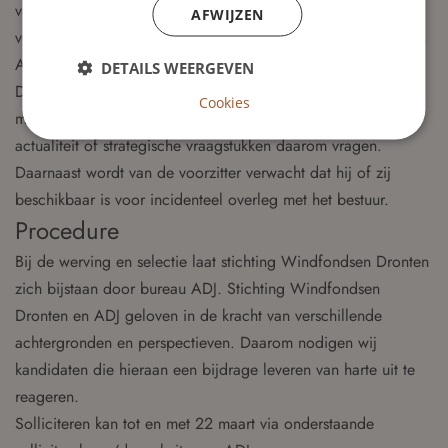
van deze functie ontvangt de voorzitter een passende
AFWIJZEN
vergoeding, conform de richtlijnen voor organisaties met een
ANBI-status.
DETAILS WEERGEVEN
De raad van toezicht vergadert minimaal vijf keer per jaar,
Cookies
met ruimte voor aanvullende bijeenkomsten indien de
actualiteit of strategische vraagstukken daarom vragen.
Daarnaast wordt van de voorzitter verwacht dat hij of zij
beschikbaar is voor incidenteel overleg met het bestuur.
Procedure
Bij de werving en selectie laat stichting Windfondsen Dronten
zich bijstaan door bureau ADJ. Stichting Windfondsen
Dronten en ADJ geloven in de kracht van verschillende
achtergronden en perspectieven. Daarom nodigen wij
kandidaten die hieraan een bijdrage leveren van harte uit te
reageren.
Solliciteren kan tot en met 22 maart via onderstaande