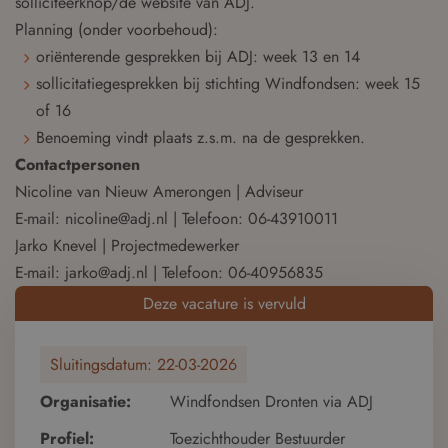
solliciteerknop/de website van ADJ.
Planning (onder voorbehoud):
oriënterende gesprekken bij ADJ: week 13 en 14
sollicitatiegesprekken bij stichting Windfondsen: week 15
of 16
Benoeming vindt plaats z.s.m. na de gesprekken.
Contactpersonen
Nicoline van Nieuw Amerongen | Adviseur
E-mail: nicoline@adj.nl | Telefoon: 06-43910011
Jarko Knevel | Projectmedewerker
E-mail: jarko@adj.nl | Telefoon: 06-40956835
Deze vacature is vervuld
Sluitingsdatum:
22-03-2026
Organisatie:
Windfondsen Dronten via ADJ
Profiel:
Toezichthouder Bestuurder