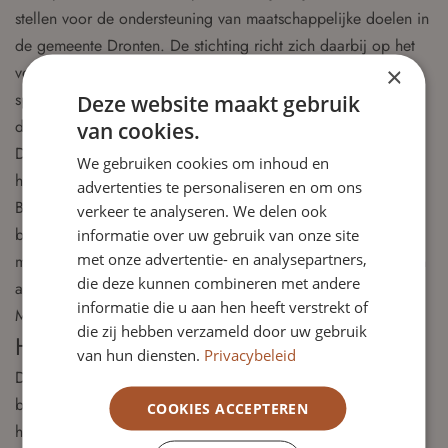
stellen voor de ondersteuning van maatschappelijke doelen in
de gemeente Dronten. De stichting richt zich daarbij op het
×
versterken van de leefbaarheid en de leefomgeving, met
specifieke aandacht voor landschap, klimaatmaatregelen en
Deze website maakt gebruik
de energietransitie.
van cookies.
De kaders voor het fonds en de werkwijze zijn vastgelegd in
We gebruiken cookies om inhoud en
het fondsreglement, dat is gebaseerd op de statuten en het
advertenties te personaliseren en om ons
Beleidsplan Windfondsen van de gemeente. Het bestuur
verkeer te analyseren. We delen ook
besluit over de toekenning van bijdragen aan
informatie over uw gebruik van onze site
met onze advertentie- en analysepartners,
maatschappelijke projecten, mede op basis van adviezen van
die deze kunnen combineren met andere
adviesraden uit de vier kernen van Dronten.
informatie die u aan hen heeft verstrekt of
Meer informatie:
https://www.windfondsendronten.nl/
die zij hebben verzameld door uw gebruik
Honorering
van hun diensten.
Privacybeleid
De nieuwe voorzitter van de raad van toezicht wordt
benoemd voor een periode van vier jaar en is eenmaal
COOKIES ACCEPTEREN
herbenoembaar voor nog eens vier jaar. Voor de vervulling