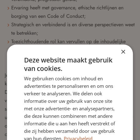
Ervaring heeft met governance, ethische richtlijnen en
borging van een Code of Conduct;
Strategisch en verbindend is en diverse perspectieven weet
te betrekken;
Toezichthoudende rol kan vervullen op de inhoudelijke
programmering en de onafhankelijkheid kan bewaken;
×
Reflectief, communicatief sterk en maatschappelijk
Deze website maakt gebruik
betrokken is.
van cookies.
Je bent een inspirerende persoonlijkheid en bereid om je
We gebruiken cookies om inhoud en
kennis en netwerk actief in te zetten voor Pakhuis de Zwijger.
advertenties te personaliseren en om ons
De nieuwe leden zijn in staat om een effectieve balans te
verkeer te analyseren. We delen ook
vinden tussen positief-kritisch tegenspel en constructief
informatie over uw gebruik van onze site
met onze advertentie- en analysepartners,
samenwerken. Je bent omgevingssensitief, beschikt over een
die deze kunnen combineren met andere
uitstekend gevoel voor bestuurlijke verhoudingen en overtuigt
informatie die u aan hen heeft verstrekt of
op inhoud met oog voor de relatie. Plezierig in de omgang,
die zij hebben verzameld door uw gebruik
communicatief, belangstellend en interpersoonlijke sensitief.
van hun diensten.
Privacybeleid