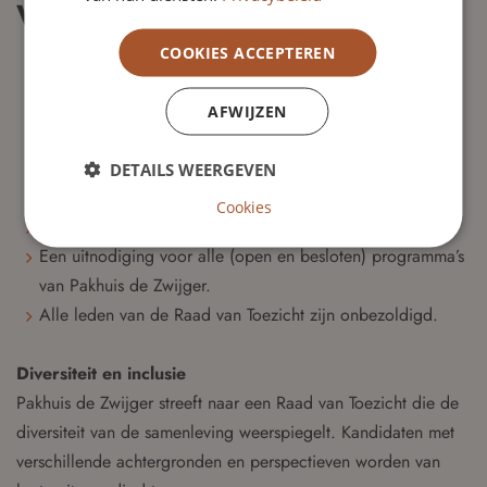
Wat bieden wij?
Je bent onderdeel van een organisatie die grote
COOKIES ACCEPTEREN
maatschappelijke impact nastreeft;
De kans om mee te denken over de strategische en
AFWIJZEN
inhoudelijke koers van Pakhuis de Zwijger;
Samenwerking in een divers en betrokken team van
DETAILS WEERGEVEN
toezichthouders;
Cookies
Inspirerende netwerk- en leerervaringen;
Een uitnodiging voor alle (open en besloten) programma’s
van Pakhuis de Zwijger.
Alle leden van de Raad van Toezicht zijn onbezoldigd.
Diversiteit en inclusie
Pakhuis de Zwijger streeft naar een Raad van Toezicht die de
diversiteit van de samenleving weerspiegelt. Kandidaten met
verschillende achtergronden en perspectieven worden van