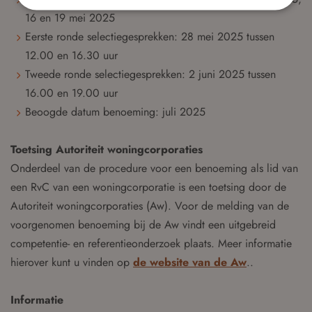
16 en 19 mei 2025
Eerste ronde selectiegesprekken: 28 mei 2025 tussen
12.00 en 16.30 uur
Tweede ronde selectiegesprekken: 2 juni 2025 tussen
16.00 en 19.00 uur
Beoogde datum benoeming: juli 2025
Toetsing Autoriteit woningcorporaties
Onderdeel van de procedure voor een benoeming als lid van
een RvC van een woningcorporatie is een toetsing door de
Autoriteit woningcorporaties (Aw). Voor de melding van de
voorgenomen benoeming bij de Aw vindt een uitgebreid
competentie- en referentieonderzoek plaats. Meer informatie
hierover kunt u vinden op
de website van de Aw
..
Informatie