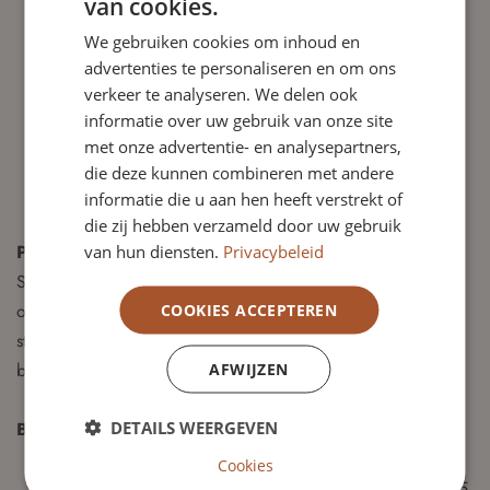
van cookies.
Een team dat open en transparant communiceert en waar
We gebruiken cookies om inhoud en
ook humor een plek heeft.
advertenties te personaliseren en om ons
De vergoeding voor de leden van de RvC is conform de
verkeer te analyseren. We delen ook
adviesregel van de Vereniging van Toezichthouders in
informatie over uw gebruik van onze site
Woningcorporaties (VTW) en past binnen de Wet
met onze advertentie- en analysepartners,
normering bezoldiging topfunctionarissen publieke en
die deze kunnen combineren met andere
semipublieke sector.
informatie die u aan hen heeft verstrekt of
die zij hebben verzameld door uw gebruik
Procedureplanning
van hun diensten.
Privacybeleid
Solliciteren kan
uiterlijk 5 mei
via
het sollicitatieformulier
op de website. De gespreksrondes met de Selectiecommissie
COOKIES ACCEPTEREN
staan gepland in onderstaand overzicht. De beoogde
benoeming gaat einde voorjaar 2025 in.
AFWIJZEN
DETAILS WEERGEVEN
Beoogde Planning
Sluiting reactietermijn: 5 mei 2025
Cookies
Voorselectiegesprekken kantoor Galan Groep te Baarn: 15,