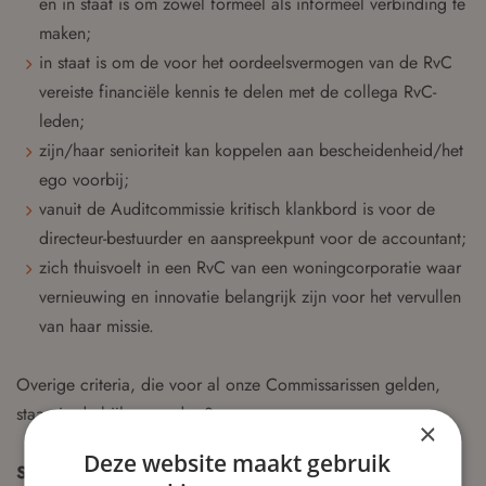
en in staat is om zowel formeel als informeel verbinding te
maken;
in staat is om de voor het oordeelsvermogen van de RvC
vereiste financiële kennis te delen met de collega RvC-
leden;
zijn/haar senioriteit kan koppelen aan bescheidenheid/het
ego voorbij;
vanuit de Auditcommissie kritisch klankbord is voor de
directeur-bestuurder en aanspreekpunt voor de accountant;
zich thuisvoelt in een RvC van een woningcorporatie waar
vernieuwing en innovatie belangrijk zijn voor het vervullen
van haar missie.
Overige criteria, die voor al onze Commissarissen gelden,
staan in de bijlage onder 8.
×
Deze website maakt gebruik
Sité biedt