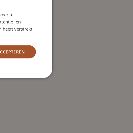
keer te
tentie- en
 heeft verstrekt
ACCEPTEREN