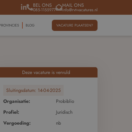
BEL ONS
MAIL ONS
085-1155977
info@rvt-vacatures.nl
PROVINCIES
BLOG
VACATURE PLAATSEN?
Deze vacature is vervuld
Sluitingsdatum:
14-04-2025
Organisatie:
Probiblio
Profiel:
Juridisch
Vergoeding:
nb