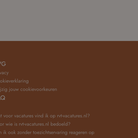
VG
ivacy
okieverklaring
jzig jouw cookievoorkeuren
AQ
t voor vacatures vind ik op rvt-vacatures.nl?
or wie is rvt-vacatures.nl bedoeld?
n ik ook zonder toezichtservaring reageren op