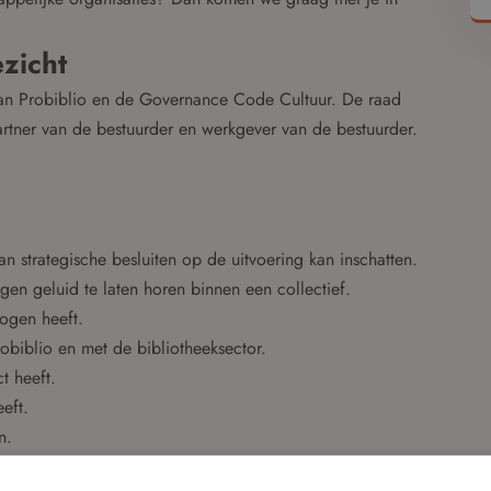
zicht
van Probiblio en de Governance Code Cultuur. De raad
partner van de bestuurder en werkgever van de bestuurder.
an strategische besluiten op de uitvoering kan inschatten.
igen geluid te laten horen binnen een collectief.
mogen heeft.
obiblio en met de bibliotheeksector.
t heeft.
eft.
n.
ng