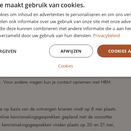
e maakt gebruik van cookies.
elling van de RvT en zoeken een aanvulling op de
 hebben verschillende achtergronden en ervaring binnen de
kies om inhoud en advertenties te personaliseren en om ons ver
het bedrijfsleven.
len ook informatie over uw gebruik van onze site met onze adver
 die deze kunnen combineren met andere informatie die u aan hen
n verzameld door uw gebruik van hun diensten.
Privacybeleid
eeksector en jouw juridische expertise inzetten binnen een
uur dan je motivatie en cv naar
stafHRM@probiblio.nl
.
ERGEVEN
AFWIJZEN
COOKIES 
invulling van de rol. Wil je hier meer over weten? Neem
Cookies
 met Yvonne Walvisch-Stokvis, voorzitter van de Raad van
men. Voor andere vragen kun je contact opnemen met HRM
ie op basis van de ontvangen brieven vindt op 8 mei plaats.
nline kennismakingsgesprekken gepland met de voorzitter
e kennismakingsgesprekken vinden plaats op 20 en 21 mei,