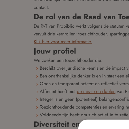
contact.
De rol van de Raad van Toe
De RvT van Probiblio werkt volgens de statuten 
vervult drie kernrollen: toezichthouder, sparring
Klik hier voor meer informatie.
Jouw profiel
We zoeken een toezichthouder die:
Beschikt over juridische kennis en de impact v
Een onafhankelijke denker is en in staat een e
Open en transparant acteert en reflectief ver
Affiniteit heeft met
de missie en doelen
van Pr
Integer is en geen (potentieel) belangenconflic
Toezichthoudende competenties en ervaring he
Voldoende tijd heeft om zich actief in te zette
Diversiteit en samenwerki