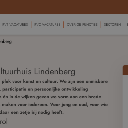
RVT VACATURES
RVC VACATURES
OVERIGE FUNCTIES
SECTOREN
denberg
ultuurhuis Lindenberg
 plek voor kunst en cultuur. We zijn een onmisbare
, participatie en persoonlijke ontwikkeling
m én in de wijken geven we vorm aan een brede
jk maken voor iedereen. Voor jong en oud, voor wie
ar een zetje bij nodig heeft.
rol