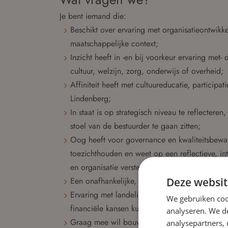
Je bent iemand die:
Beschikt over ervaring met organisatieontwikke
maatschappelijke context;
Inzicht heeft in -en bij voorkeur ervaring met
cultuur, welzijn, zorg, onderwijs of overheid;
Affiniteit heeft met cultuureducatie, participat
Lindenberg;
In staat is op strategisch niveau te reflectere
stoel van de bestuurder te gaan zitten;
Oog heeft voor governance en kwaliteitsbewaki
toezichthouden en weet op een reflectieve, int
en organisatie versterken;
Deze websit
Een onafhankelijke, open en betrokken houdin
Ervaring met landelijke fondsen is een pre. Je
We gebruiken coo
financiële kansen kunt benutten in een verand
analyseren. We de
Graag mee wil bouwen aan de volgende fase v
analysepartners,