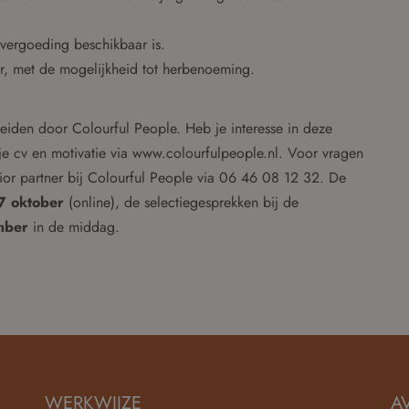
nvergoeding beschikbaar is.
ar, met de mogelijkheid tot herbenoeming.
eiden door Colourful People. Heb je interesse in deze
je cv en motivatie via www.colourfulpeople.nl. Voor vragen
or partner bij Colourful People via 06 46 08 12 32. De
7 oktober
(online), de selectiegesprekken bij de
mber
in de middag.
WERKWIJZE
A