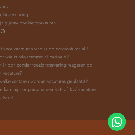
ivacy
okieverklaring
jzig jouw cookievoorkeuren
AQ
t voor vacatures vind ik op rvt-vacatures.nl?
or wie is rvt-vacatures.nl bedoeld?
n ik ook zonder toezichtservaring reageren op
n vacature?
 welke sectoren worden vacatures geplaatst?
e kan mijn organisatie een RvT- of RvC-vacature
aatsen?