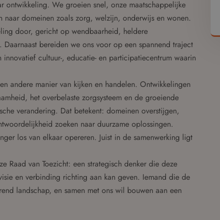
ar ontwikkeling. We groeien snel, onze maatschappelijke
n naar domeinen zoals zorg, welzijn, onderwijs en wonen.
ling door, gericht op wendbaarheid, heldere
. Daarnaast bereiden we ons voor op een spannend traject
 innovatief cultuur-, educatie- en participatiecentrum waarin
een andere manier van kijken en handelen. Ontwikkelingen
aamheid, het overbelaste zorgsysteem en de groeiende
sche verandering. Dat betekent: domeinen overstijgen,
ntwoordelijkheid zoeken naar duurzame oplossingen.
anger los van elkaar opereren. Juist in de samenwerking ligt
ze Raad van Toezicht: een strategisch denker die deze
visie en verbinding richting aan kan geven. Iemand die de
erend landschap, en samen met ons wil bouwen aan een