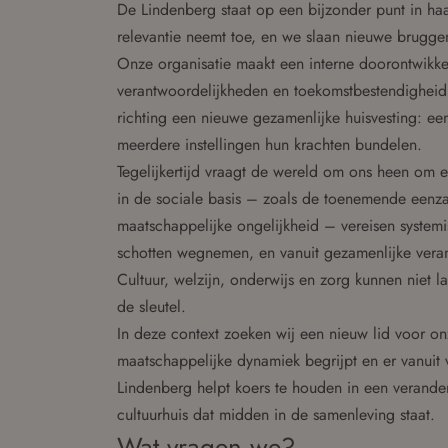
De Lindenberg staat op een bijzonder punt in ha
relevantie neemt toe, en we slaan nieuwe brugge
Onze organisatie maakt een interne doorontwikke
verantwoordelijkheden en toekomstbestendigheid
richting een nieuwe gezamenlijke huisvesting: een
meerdere instellingen hun krachten bundelen.
Tegelijkertijd vraagt de wereld om ons heen om 
in de sociale basis – zoals de toenemende eenz
maatschappelijke ongelijkheid – vereisen systemi
schotten wegnemen, en vanuit gezamenlijke vera
Cultuur, welzijn, onderwijs en zorg kunnen niet l
de sleutel.
In deze context zoeken wij een nieuw lid voor on
maatschappelijke dynamiek begrijpt en er vanuit 
Lindenberg helpt koers te houden in een verand
cultuurhuis dat midden in de samenleving staat.
Wat vragen we?