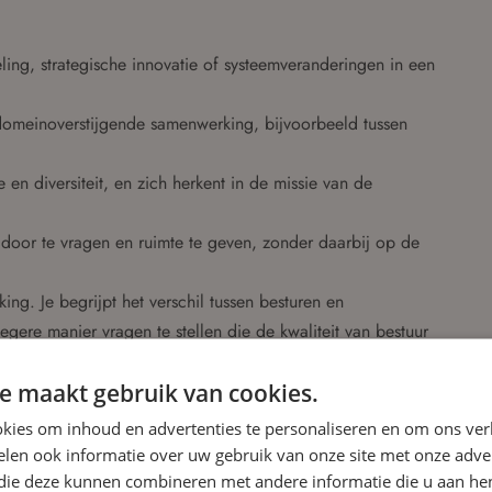
ling, strategische innovatie of systeemveranderingen in een
- domeinoverstijgende samenwerking, bijvoorbeeld tussen
ie en diversiteit, en zich herkent in de missie van de
n, door te vragen en ruimte te geven, zonder daarbij op de
ng. Je begrijpt het verschil tussen besturen en
egere manier vragen te stellen die de kwaliteit van bestuur
e maakt gebruik van cookies.
g combineert met bestuurlijke scherpte en teamgeest;
 weet hoe je strategische samenwerkingen versterkt en
kies om inhoud en advertenties te personaliseren en om ons ver
erend subsidielandschap.
len ook informatie over uw gebruik van onze site met onze adver
an de Lindenberg en de ontwikkeling van een cultuurhuis
 die deze kunnen combineren met andere informatie die u aan hen