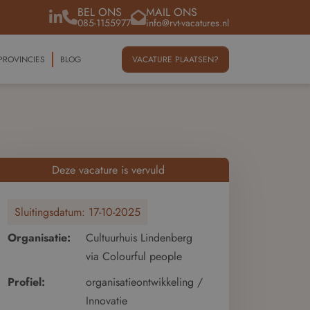
BEL ONS
MAIL ONS
085-1155977
info@rvt-vacatures.nl
PROVINCIES
BLOG
VACATURE PLAATSEN?
Deze vacature is vervuld
Sluitingsdatum:
17-10-2025
Organisatie:
Cultuurhuis Lindenberg
via Colourful people
Profiel:
organisatieontwikkeling /
Innovatie