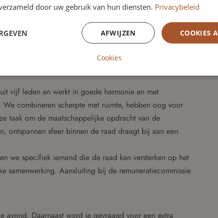
n verzameld door uw gebruik van hun diensten.
Privacybeleid
n voorwaarde. Wel verwachten we dat je strategisch kunt
ERGEVEN
AFWIJZEN
COOKIES 
houder begrijpt. Een ander perspectief – bijvoorbeeld
r – wordt gewaardeerd. Diversiteit in achtergrond, netwerk
Cookies
uit vijf leden en werkt in goede harmonie en met
r. We combineren scherpte met ruimte, hebben oog voor
onze taak om de maatschappelijke opdracht van de
, ontspannen sfeer binnen de raad draagt bij aan een
en we specifiek iemand die de raad kan versterken op het
ke samenwerking. Aansluiting bij de remuneratiecommissie
 de avond. Daarnaast word je gevraagd voor een extra