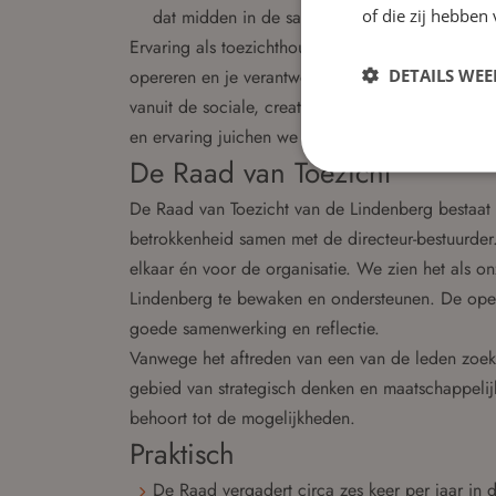
of die zij hebbe
dat midden in de samenleving staat.
Ervaring als toezichthouder is welkom, maar gee
DETAILS WE
opereren en je verantwoordelijkheid als toezicht
vanuit de sociale, creatieve of innovatieve secto
en ervaring juichen we toe.
De Raad van Toezicht
De Raad van Toezicht van de Lindenberg bestaat 
betrokkenheid samen met de directeur-bestuurde
elkaar én voor de organisatie. We zien het als 
Lindenberg te bewaken en ondersteunen. De open
goede samenwerking en reflectie.
Vanwege het aftreden van een van de leden zoek
gebied van strategisch denken en maatschappelij
behoort tot de mogelijkheden.
Praktisch
De Raad vergadert circa zes keer per jaar in