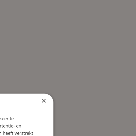
×
keer te
tentie- en
 heeft verstrekt