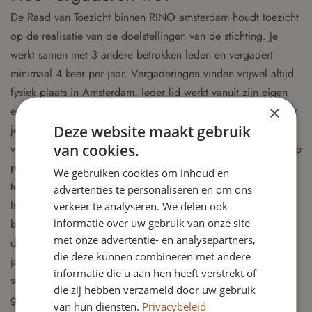
De Raad van Toezicht binnen RINO amsterdam houdt toezicht
op de realisatie van de doelstellingen van de stichting. Je
werkt samen met 3 andere betrokken leden en vergadert
minimaal 4 keer per jaar. Vergaderingen vinden vrijwel altijd
fysiek plaats in Amsterdam. Ieder lid werkt vanuit zijn eigen
×
expertise en houdt toezicht op het beleid. Daarnaast evalueer
Deze website maakt gebruik
je met elkaar het eigen functioneren. De benoeming tot lid is
van cookies.
voor 4 jaar met mogelijkheid tot verlenging van 2 aanvullende
periodes. Je ontvangt een vacatievergoeding. Om de doelen
We gebruiken cookies om inhoud en
te behalen, werken we integer met elkaar samen.
advertenties te personaliseren en om ons
In de statuten is vastgelegd dat de Raad van Toezicht het
verkeer te analyseren. We delen ook
informatie over uw gebruik van onze site
beleid van de Directeur | Bestuurder toetst, onder andere
met onze advertentie- en analysepartners,
door middel van de goedkeuring van de begroting en de
die deze kunnen combineren met andere
jaarcijfers. Beleidsvoornemens aangaande
informatie die u aan hen heeft verstrekt of
samenwerkingsrelaties van enige omvang moeten ook de
die zij hebben verzameld door uw gebruik
goedkeuring door de Raad van Toezicht krijgen. Daarnaast
van hun diensten.
Privacybeleid