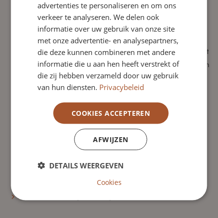
advertenties te personaliseren en om ons
in te kunnen vullen.
verkeer te analyseren. We delen ook
Heeft een visie op toezicht en het belang ervan.
informatie over uw gebruik van onze site
In staat te verbinden met interne en externe stakeholders.
met onze advertentie- en analysepartners,
Beschikt over kennis en ervaring die hem/haar in staat stelt
die deze kunnen combineren met andere
informatie die u aan hen heeft verstrekt of
strategische vraagstukken te onderkennen, te analyseren en
die zij hebben verzameld door uw gebruik
daarop te reflecteren en het gesprek te voeren.
van hun diensten.
Privacybeleid
Kan mede zorgdragen voor een open, transparante en
veilige werkcultuur. De nieuwe toezichthouder is
COOKIES ACCEPTEREN
onafhankelijk in zijn meningsvorming en draagt op
constructieve wijze bij aan de oordeelsvorming in de raad
AFWIJZEN
als team.
Handelt integer en betrouwbaar; vermijdt enige vorm van
DETAILS WEERGEVEN
(schijnbare) belangenverstrengeling; is zich bewust van
morele aspecten van het functioneren als toezichthouder.
Cookies
Is in staat de werkgeversrol goed te vervullen.