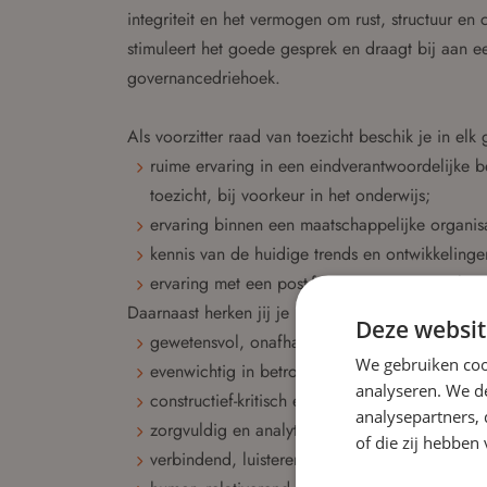
integriteit en het vermogen om rust, structuur en 
stimuleert het goede gesprek en draagt bij aan 
governancedriehoek.
Als voorzitter raad van toezicht beschik je in el
ruime ervaring in een eindverantwoordelijke be
toezicht, bij voorkeur in het onderwijs;
ervaring binnen een maatschappelijke organisati
kennis van de huidige trends en ontwikkelinge
ervaring met een post-fusie organisatie en het
Daarnaast herken jij je in de volgende persoonli
Deze websit
gewetensvol, onafhankelijk en transparant;
We gebruiken coo
evenwichtig in betrokkenheid en afstand;
analyseren. We de
constructief-kritisch en in staat tot professione
analysepartners,
zorgvuldig en analytisch; sterk in oordeelsvor
of die zij hebbe
verbindend, luisterend oor en sparringpartner;