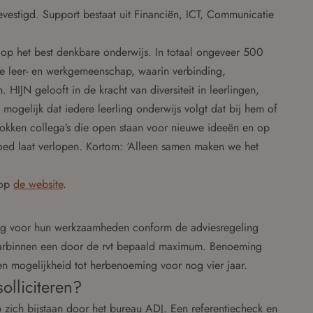
 gevestigd. Support bestaat uit Financiën, ICT, Communicatie
t op het best denkbare onderwijs. In totaal ongeveer 500
e leer- en werkgemeenschap, waarin verbinding,
 HIJN gelooft in de kracht van diversiteit in leerlingen,
 mogelijk dat iedere leerling onderwijs volgt dat bij hem of
okken collega’s die open staan voor nieuwe ideeën en op
oed laat verlopen. Kortom: ‘Alleen samen maken we het
 op
de website
.
ng voor hun werkzaamheden conform de adviesregeling
arbinnen een door de rvt bepaald maximum. Benoeming
een mogelijkheid tot herbenoeming voor nog vier jaar.
solliciteren?
p zich bijstaan door het bureau ADJ. Een referentiecheck en