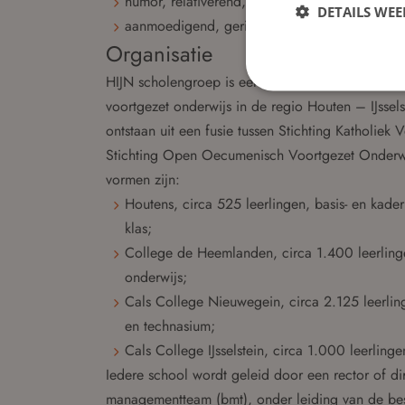
humor, relativerend, (zelf)kritisch en empathis
DETAILS WE
aanmoedigend, gericht op samenwerken.
Organisatie
HIJN scholengroep is een open stichting voor kath
voortgezet onderwijs in de regio Houten – IJsse
ontstaan uit een fusie tussen Stichting Katholiek
Stichting Open Oecumenisch Voortgezet Onderwi
vormen zijn:
Houtens, circa 525 leerlingen, basis- en kade
klas;
College de Heemlanden, circa 1.400 leerlinge
onderwijs;
Cals College Nieuwegein, circa 2.125 leerlin
en technasium;
Cals College IJsselstein, circa 1.000 leerling
Iedere school wordt geleid door een rector of d
managementteam (bmt), onder leiding van de bes