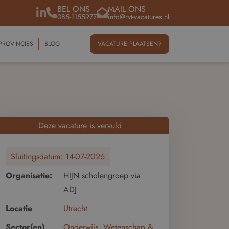
BEL ONS
MAIL ONS
085-1155977
info@rvt-vacatures.nl
PROVINCIES
BLOG
VACATURE PLAATSEN?
Deze vacature is vervuld
Sluitingsdatum:
14-07-2026
Organisatie:
HIJN scholengroep via
ADJ
Locatie
Utrecht
Sector(en)
Onderwijs, Wetenschap &