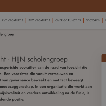
RVT VACATURES
RVC VACATURES
OVERIGE FUNCTIES
SECTOREN
olengroep
cht - HIJN scholengroep
gerichte voorzitter van de raad van toezicht die
n. Een voorzitter die vanuit vertrouwen en
eit van governance bewaakt en met tact beweegt
n medezeggenschap. In een organisatie die werkt aan
jskwaliteit en verdere ontwikkeling na de fusie, is
udende positie.