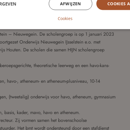
ch;
ERGEVEN
AFWIJZEN
COOKIES 
Cookies
oliek, protestantschristelijk en algemeen bijzonder
lstein – Nieuwegein. De scholengroep is op 1 januari 2023
 Voortgezet Onderwijs Nieuwegein IJsselstein e.o. met
js Houten. De scholen die samen HIJN scholengroep
rberoepsgerichte, theoretische leerweg en een havo-kans-
n, havo-, atheneum- en atheneum-plusniveau, 10-14
gen, (tweetalig) onderwijs voor havo, atheneum, gymnasium
en, basis, kader, mavo, havo en atheneum.
irecteur. Zij vormen samen het bovenschoolse
tuurder. Het bmt wordt ondersteund door een stafdienst