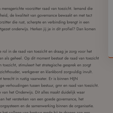
mensgerichte voorzitter raad van toezicht. Iemand die
kheid, de kwaliteit van governance bewaakt en met tact
zitter die rust, scherpte en verbinding brengt in een
tgezet onderwijs. Herken jij je in dit profiel? Dan komen
 rol in de raad van toezicht en draag je zorg voor het
n als geheel. Op dit moment bestaat de raad van toezicht
n toezicht, stimuleert het strategische gesprek en zorgt
oezichthouder, werkgever en klankbord zorgvuldig invult.
t terecht in rustig vaarwater. Er is binnen HIJN
ge verhoudingen tussen bestuur, gmr en raad van toezicht.
ie van het Onderwijs. Dit alles maakt duidelijk waar
aan het versterken van een goede governance, het
tszorgsysteem en de samenwerking binnen de organisatie.
r het college van bestuur mede bij te dragen aan een