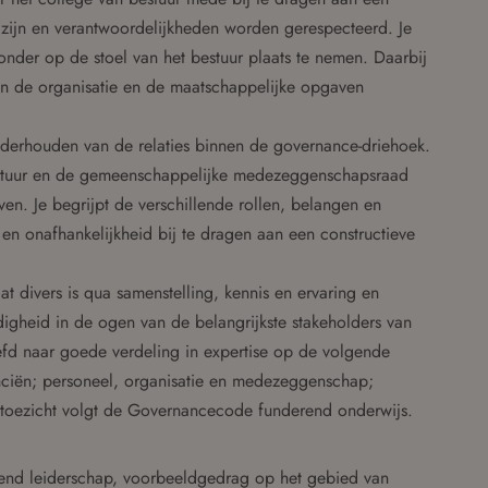
 zijn en verantwoordelijkheden worden gerespecteerd. Je
 zonder op de stoel van het bestuur plaats te nemen. Daarbij
an de organisatie en de maatschappelijke opgaven
onderhouden van de relaties binnen de governance-driehoek.
 bestuur en de gemeenschappelijke medezeggenschapsraad
ven. Je begrijpt de verschillende rollen, belangen en
en onafhankelijkheid bij te dragen aan een constructieve
t divers is qua samenstelling, kennis en ervaring en
digheid in de ogen van de belangrijkste stakeholders van
efd naar goede verdeling in expertise op de volgende
nanciën; personeel, organisatie en medezeggenschap;
an toezicht volgt de Governancecode funderend onderwijs.
ndend leiderschap, voorbeeldgedrag op het gebied van