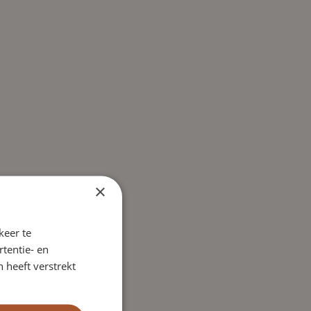
×
keer te
tentie- en
 heeft verstrekt