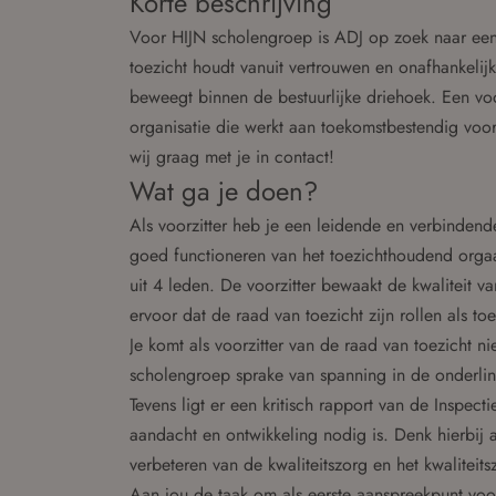
Korte beschrijving
Voor HIJN scholengroep is ADJ op zoek naar een 
toezicht houdt vanuit vertrouwen en onafhankelij
beweegt binnen de bestuurlijke driehoek. Een voor
organisatie die werkt aan toekomstbestendig voor
wij graag met je in contact!
Wat ga je doen?
Als voorzitter heb je een leidende en verbindende
goed functioneren van het toezichthoudend orgaa
uit 4 leden. De voorzitter bewaakt de kwaliteit va
ervoor dat de raad van toezicht zijn rollen als t
Je komt als voorzitter van de raad van toezicht nie
scholengroep sprake van spanning in de onderlin
Tevens ligt er een kritisch rapport van de Inspect
aandacht en ontwikkeling nodig is. Denk hierbij 
verbeteren van de kwaliteitszorg en het kwalitei
Aan jou de taak om als eerste aanspreekpunt voo