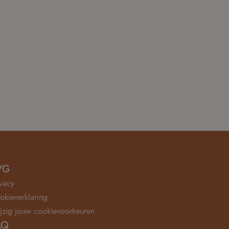
VG
ivacy
okieverklaring
jzig jouw cookievoorkeuren
AQ