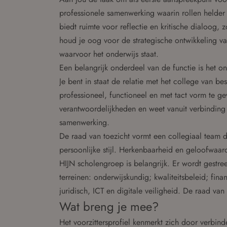
professionele samenwerking waarin rollen helder
biedt ruimte voor reflectie en kritische dialoog,
houd je oog voor de strategische ontwikkeling v
waarvoor het onderwijs staat.
Een belangrijk onderdeel van de functie is het 
Je bent in staat de relatie met het college van
professioneel, functioneel en met tact vorm te ge
verantwoordelijkheden en weet vanuit verbinding 
samenwerking.
De raad van toezicht vormt een collegiaal team da
persoonlijke stijl. Herkenbaarheid en geloofwaar
HIJN scholengroep is belangrijk. Er wordt gestre
terreinen: onderwijskundig; kwaliteitsbeleid; fi
juridisch, ICT en digitale veiligheid. De raad v
Wat breng je mee?
Het voorzittersprofiel kenmerkt zich door verbi