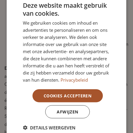
binnen de Raad van Commissarissen.
Deze website maakt gebruik
Onderhouden van een sterke relatie met HOW, de
van cookies.
Huurdersorganisatie Woonplus, en fungeren als hun
We gebruiken cookies om inhoud en
voornaamste aanspreekpunt binnen de raad.
advertenties te personaliseren en om ons
Toezicht houden op de strategische richting van de
verkeer te analyseren. We delen ook
corporatie, met bijzondere aandacht voor de belangen van
informatie over uw gebruik van onze site
met onze advertentie- en analysepartners,
de huurders.
die deze kunnen combineren met andere
informatie die u aan hen heeft verstrekt of
De Raad van Commissarissen:
Woonplus wordt
die zij hebben verzameld door uw gebruik
aangestuurd door een directeur-bestuurder. De Raad van
van hun diensten.
Privacybeleid
Commissarissen, die toezicht houdt op de bedrijfsvoering van
de stichting, bestaat uit vijf leden. Vanwege het vertrek van
COOKIES ACCEPTEREN
één van de leden, is een vacature ontstaan. Als lid van de
Raad van Commissarissen ben je onmisbaar voor de stichting.
AFWIJZEN
Samen met vier andere leden, waarvan twee voorgedragen
door de Huurders Belangen Organisatie Woonplus (HOW),
DETAILS WEERGEVEN
bewaak je de koers en visie van de organisatie.