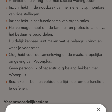
Affiniteit en ervaring hebt met sociale woningbouw.
Inzicht hebt in de noodzaak van het stellen c.q. monitoren
van doelstellingen.
Inzicht hebt in het functioneren van organisaties.
Het vermogen hebt om de kwaliteit en professionaliteit van
het bestuur te beoordelen.
Duidelijk kenbaar kunt maken wat je belangrijk vindt en
waar je voor staat.
Oog hebt voor de samenleving en de maatschappelijke
omgeving van Woonplus.
Geen persoonlijk of tegenstrijdig belang hebben met
Woonplus.
Beschikbaar bent en voldoende tijd hebt om de functie uit
te oefenen.
Verantwoordelijkheden:
×
Actief bijdragen aan de discussies en besluitvorming