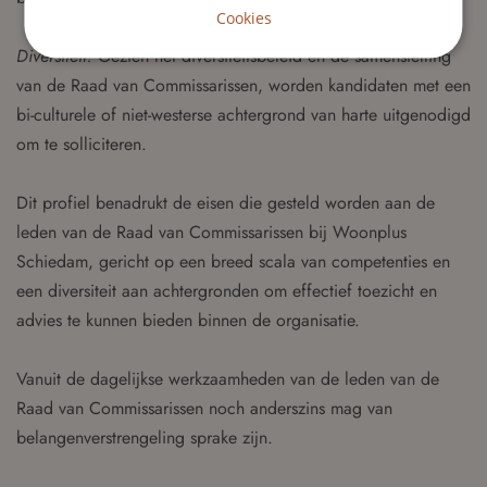
Cookies
Diversiteit:
Gezien het diversiteitsbeleid en de samenstelling
van de Raad van Commissarissen, worden kandidaten met een
bi-culturele of niet-westerse achtergrond van harte uitgenodigd
om te solliciteren.
Dit profiel benadrukt de eisen die gesteld worden aan de
leden van de Raad van Commissarissen bij Woonplus
Schiedam, gericht op een breed scala van competenties en
een diversiteit aan achtergronden om effectief toezicht en
advies te kunnen bieden binnen de organisatie.
Vanuit de dagelijkse werkzaamheden van de leden van de
Raad van Commissarissen noch anderszins mag van
belangenverstrengeling sprake zijn.