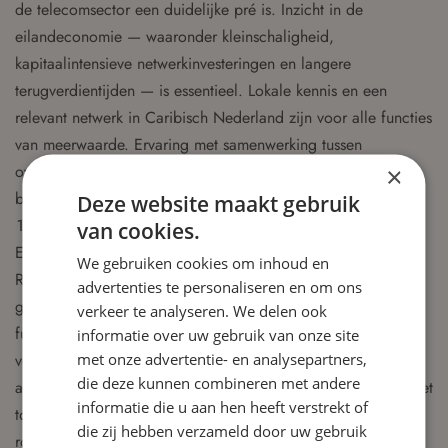
de telecomsector een duidelijke pré is. Inzicht in de
eilandeconomie — waaronder kleinschaligheid,
kapitaalintensieve netwerkinvesteringen en langere
terugverdientijden — is essentieel. Lokale kennis en een
relevant netwerk in Caribisch Nederland zijn voor alle functies
van meerwaarde. Ervaring met samenwerking tussen
overheidsbedrijven binnen het Koninkrijk is eveneens van
×
belang.
Deze website maakt gebruik
Profiel voorzitter Raad van Commissarissen
van cookies.
Een bestuurlijk en strategisch profiel: De voorzitter van de
We gebruiken cookies om inhoud en
Raad van Commissarissen is een ervaren toezichthouder met
advertenties te personaliseren en om ons
gezag en overzicht, die het vermogen heeft om het
verkeer te analyseren. We delen ook
functioneren van de Raad als geheel te versterken. De
informatie over uw gebruik van onze site
met onze advertentie- en analysepartners,
voorzitter is een natuurlijke gesprekspartner voor bestuur en
die deze kunnen combineren met andere
aandeelhouder. De voorzitter beschikt over ruime ervaring met
informatie die u aan hen heeft verstrekt of
toezicht en governance en heeft scherp inzicht in
die zij hebben verzameld door uw gebruik
rolzuiverheid, verantwoordelijkheidsverdeling en strategisch