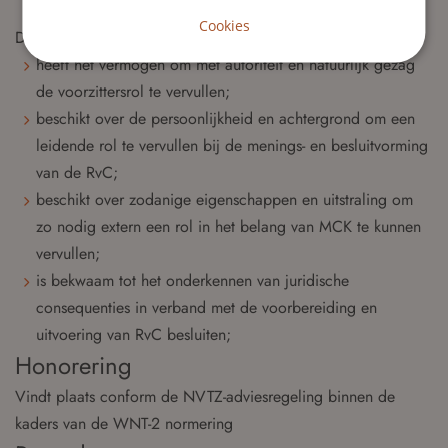
aandeelhouders en private investeerders.
Cookies
De voorzitter
heeft het vermogen om met autoriteit en natuurlijk gezag
de voorzittersrol te vervullen;
beschikt over de persoonlijkheid en achtergrond om een
leidende rol te vervullen bij de menings- en besluitvorming
van de RvC;
beschikt over zodanige eigenschappen en uitstraling om
zo nodig extern een rol in het belang van MCK te kunnen
vervullen;
is bekwaam tot het onderkennen van juridische
consequenties in verband met de voorbereiding en
uitvoering van RvC besluiten;
Honorering
Vindt plaats conform de NVTZ-adviesregeling binnen de
kaders van de WNT-2 normering