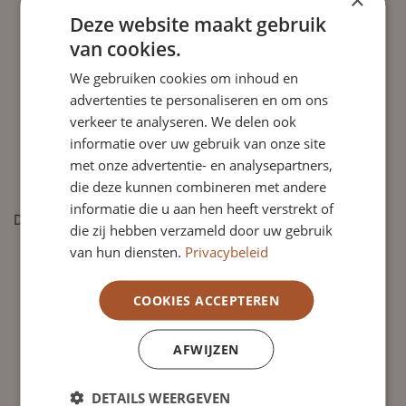
Deze website maakt gebruik
inspireert de andere commissarissen en het bestuur;
van cookies.
is communicatief vaardig, positief kritisch ingesteld en in
staat de directie gevraagd en ongevraagd van advies te
We gebruiken cookies om inhoud en
voorzien en als klankbord op te treden;
advertenties te personaliseren en om ons
is integer en heeft verantwoordelijkheidsgevoel;
verkeer te analyseren. We delen ook
informatie over uw gebruik van onze site
beschikt over voldoende tijd om het commissariaat
met onze advertentie- en analysepartners,
adequaat en naar behoren te kunnen vervullen.
die deze kunnen combineren met andere
beheerst de Engelse taal zowel in woord als geschrift
informatie die u aan hen heeft verstrekt of
De commissaris met kennisgebied financiën
die zij hebben verzameld door uw gebruik
beschikt over ruime ervaring met financiële
van hun diensten.
Privacybeleid
bedrijfsvoering, ICT en risicomanagement;
heeft kennis van de financiering van de zorg en volgt
COOKIES ACCEPTEREN
ontwikkelingen hierin;
is op de hoogte van relevante fiscale en
AFWIJZEN
vennootschappelijke wet- en regelgeving
heeft kennis en ervaring in de omgang met buitenlandse
DETAILS WEERGEVEN