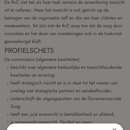
De RvC ziet het als haar taak namens de samenleving toezicht
uit te oefenen. Maar het toezicht is ook gericht op de
belangen van de organisatie zelf en die van haar cliënten en
medewerkers. Tot slot ziet de RvC erop toe dat de zorg door
innovaties en het doen van investeringen ook in de toekomst
gewaarborgd blijft.
PROFIELSCHETS
De commissaris (algemene kwaliteiten)
beschikt over algemene bestuurlijke en toezichthoudende
kwaliteiten en ervaring;
heeft strategisch inzicht en is in staat tot het voeren van
overleg met strategische partners en aandeelhouder;
onderschrijft de uitgangspunten van de Governancecode
Zorg;
heeft een juist evenwicht in betrokkenheid en afstand;
is samenwerkingsgericht, flexibel en open;
×
heeft een goed ontwikkeld analytisch vermogen;