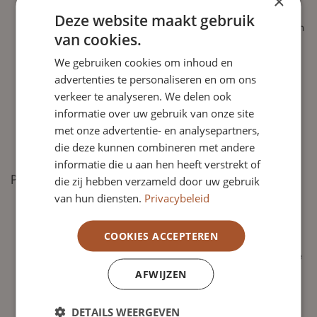
×
doelstellingen van onze vereniging.
Deze website maakt gebruik
Je kunt moeiteloos schakelen tussen de verschillende rollen
van cookies.
van een toezichthouder: het bewaken van afstand, het
We gebruiken cookies om inhoud en
vervullen van de werkgeversrol voor het bestuur en
advertenties te personaliseren en om ons
betrokken zijn als adviseur.
verkeer te analyseren. We delen ook
Je beschikt over een proactieve en positief kritisch
informatie over uw gebruik van onze site
ingestelde houding.
met onze advertentie- en analysepartners,
Integriteit, een sterk verantwoordelijkheidsgevoel en een
die deze kunnen combineren met andere
onafhankelijke opstelling zijn voor jou vanzelfsprekend.
informatie die u aan hen heeft verstrekt of
Profiel voor de portefeuille financiën
die zij hebben verzameld door uw gebruik
Je hebt een sterke financiële achtergrond en beschikt over
van hun diensten.
Privacybeleid
kennis en ervaring met verenigingsfinanciën en de
bijbehorende financieringsvraagstukken.
COOKIES ACCEPTEREN
Je hebt goed zicht op financiële ontwikkelingen binnen de
overheid en de zorgsector.
AFWIJZEN
Ervaring met projectfinanciering (zoals subsidies) en
DETAILS WEERGEVEN
inzicht in financiële geldstromen vanuit wetgeving is een