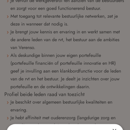
Je vervult de werkgeversrol ten aanzien van de bestuurders
en zorgt voor een goed functionerend bestuur.
Met toegang tot relevante bestuurlijke netwerken, zet je
deze in wanneer dat nodig is.
Je brengt jouw kennis en ervaring in en werkt samen met
de andere leden van de rvt, het bestuur aan de ambities
van Verenso.
Als deskundige binnen jouw eigen portefeuille
(portefeuille financiën of portefeuille innovatie en HR)
geef je invulling aan een klankbordfunctie voor de leden
van de rvt en het bestuur. Je deelt je inzichten over jouw
portefeuille en de ontwikkelingen daarin.
Profiel beide leden raad van toezicht
Je beschikt over algemeen bestuurlijke kwaliteiten en
ervaring.
Je hebt affiniteit met ouderenzorg (langdurige zorg en
eerstelijnszorg) en voelt je verbonden met de