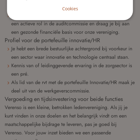
pré.
Cookies
Als lid van de rvt met de portefeuille financiën speel je
een actieve rol in de auditcommissie en draag je bij aan
een gezonde financiële basis voor onze vereniging.
Profiel voor de portefeuille innovatie/HR
Je hebt een brede bestuurlijke achtergrond bij voorkeur in
een sector waar innovatie en technologie centraal staan.
Kennis van of leidinggevende ervaring in de zorgsector is
een pré.
Als lid van de rvt met de portefeuille Innovatie/HR maak je
deel uit van de werkgeverscommissie.
Vergoeding en tijdsinvestering voor beide functies
Verenso is een kleine, betrokken ledenvereniging. Als jij je
kunt vinden in onze doelen en het belangrijk vindt om een
maatschappelijke bijdrage te leveren, pas je goed bij
Verenso. Voor jouw inzet bieden we een passende