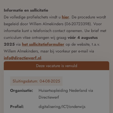
Informatie en sollicitatie
De volledige profielschets vindt u
hier
. De procedure wordt
begeleid door Willem Almekinders (06-20723398). Voor
informatie kunt u telefonisch contact opnemen. Uw brief met
curriculum vitae ontvangen wij graag
vóór 4 augustus
2025
via
het sollicitatieformulier
op de website, t.a.v.
Willem Almekinders, maar bij voorkeur per e-mail via
info@directiewerf.nl
.
Deze vacature is vervuld
Sluitingsdatum:
04-08-2025
Organisatie:
Huisartsopleiding Nederland via
Directiewerf
Profiel:
digitalisering/ICT/onderwijs