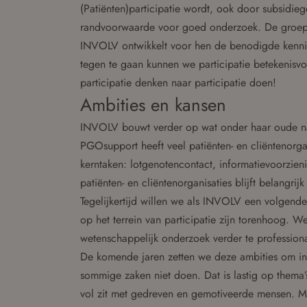
(Patiënten)participatie wordt, ook door subsidieg
randvoorwaarde voor goed onderzoek. De groep w
INVOLV ontwikkelt voor hen de benodigde kennis 
tegen te gaan kunnen we participatie betekenisv
participatie denken naar participatie doen!
Ambities en kansen
INVOLV bouwt verder op wat onder haar oude na
PGOsupport heeft veel patiënten- en cliëntenorga
kerntaken: lotgenotencontact, informatievoorzien
patiënten- en cliëntenorganisaties blijft belangr
Tegelijkertijd willen we als INVOLV een volgende 
op het terrein van participatie zijn torenhoog. W
wetenschappelijk onderzoek verder te professiona
De komende jaren zetten we deze ambities om in 
sommige zaken niet doen. Dat is lastig op thema
vol zit met gedreven en gemotiveerde mensen. M