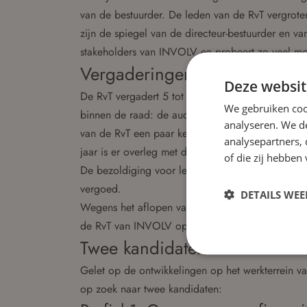
van de bestuurder. De leden van de RvT vergroten
zijn de spiegel van de directeur-bestuurder en va
stakeholders van INVOLV en probeert zo veel mog
Vergaderingen en commissies
Deze websit
De RvT vergadert 5 tot 6 keer per jaar. Op dit mo
We gebruiken coo
binnen de raad: de auditcommissie, de remuner
analyseren. We de
van de RvT een paar keer per jaar bijeenkomsten v
analysepartners,
jaar is er overleg met de personeelsvertegenwoor
of die zij hebbe
De bezoldiging voor leden van de RvT is vastges
vergoed.
DETAILS WE
Wegens het aflopen van de zittingstermijnen in 2
de RvT van INVOLV op zoek naar twee nieuwe l
Twee kandidaten
Gelet op de ontwikkelingen op het werkterrein v
op zoek naar twee kandidaten: