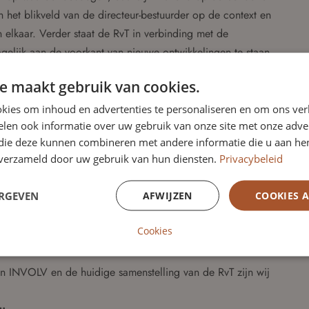
 het blikveld van de directeur-bestuurder op de context en
n elkaar. Verder staat de RvT in verbinding met de
elijk aan de voorkant van nieuwe ontwikkelingen te staan.
e maakt gebruik van cookies.
ment kent de RvT vier leden. Er zijn drie commissies
kies om inhoud en advertenties te personaliseren en om ons ver
atiecommissie en de PVT-commissie. Verder wonen de leden
len ook informatie over uw gebruik van onze site met onze adver
oor patiënten- en cliëntenorganisaties bij. Twee keer per
 die deze kunnen combineren met andere informatie die u aan hen
diging.
n verzameld door uw gebruik van hun diensten.
Privacybeleid
teld op 6.300 euro per jaar. Daarnaast worden (reis)kosten
ERGEVEN
AFWIJZEN
COOKIES 
026 voor twee van haar leden, waaronder de voorzitter, is
eden.
Cookies
an INVOLV en de huidige samenstelling van de RvT zijn wij