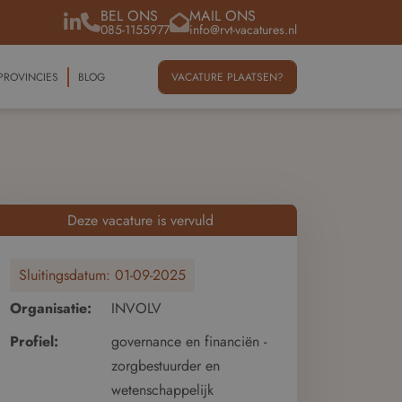
BEL ONS
MAIL ONS
085-1155977
info@rvt-vacatures.nl
PROVINCIES
BLOG
VACATURE PLAATSEN?
Deze vacature is vervuld
Sluitingsdatum:
01-09-2025
Organisatie:
INVOLV
Profiel:
governance en financiën -
zorgbestuurder en
wetenschappelijk