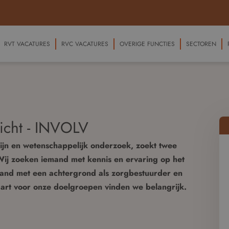
RVT VACATURES
RVC VACATURES
OVERIGE FUNCTIES
SECTOREN
icht - INVOLV
zijn en wetenschappelijk onderzoek, zoekt twee
Wij zoeken iemand met kennis en ervaring op het
mand met een achtergrond als zorgbestuurder en
Hart voor onze doelgroepen vinden we belangrijk.