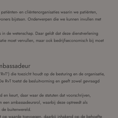
 patiënten- en cliëntenorganisaties waarin we patiënten,
woners bijstaan. Onderwerpen die we kunnen invullen met
s in de wetenschap. Daar geldt dat deze dienstverlening
ipatie moet vervullen, maar ook bedrijfseconomisch bij moet
ambassadeur
RvT') die toezicht houdt op de besturing en de organisatie,
 De RvT toetst de besluitvorming en geeft zowel gevraagd
d en keurt, daar waar de statuten dat voorschrijven,
ern een ambassadeursrol, waarbij deze optreedt als
 de buitenwereld.
ligt op waarde toevoegen, daarbij inhakend op de behoefte