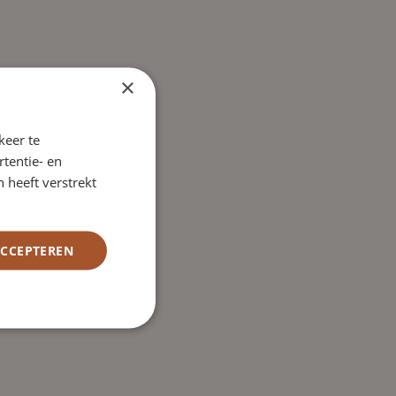
×
keer te
tentie- en
 heeft verstrekt
ACCEPTEREN