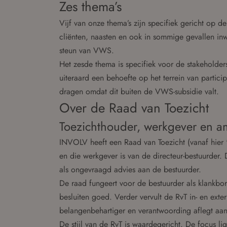
Zes thema’s
Vijf van onze thema’s zijn specifiek gericht op de
cliënten, naasten en ook in sommige gevallen in
steun van VWS.
Het zesde thema is specifiek voor de stakeholder
uiteraard een behoefte op het terrein van partic
dragen omdat dit buiten de VWS-subsidie valt.
Over de Raad van Toezicht
Toezichthouder, werkgever en 
INVOLV heeft een Raad van Toezicht (vanaf hier '
en die werkgever is van de directeur-bestuurder.
als ongevraagd advies aan de bestuurder.
De raad fungeert voor de bestuurder als klankbor
besluiten goed. Verder vervult de RvT in- en ext
belangenbehartiger en verantwoording aflegt aan
De stijl van de RvT is waardegericht. De focus 