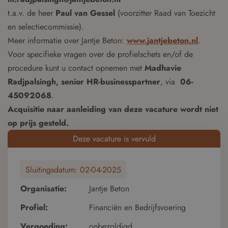
t.a.v. de heer
Paul van Gessel
(voorzitter Raad van Toezicht
en selectiecommissie).
Meer informatie over Jantje Beton:
www.jantjebeton.nl
.
Voor specifieke vragen over de profielschets en/of de
procedure kunt u contact opnemen met
Madhavie
Radjpalsingh, senior HR-businesspartner
, via
06-
45092068
.
Acquisitie naar aanleiding van deze vacature wordt niet
op prijs gesteld.
Deze vacature is vervuld
Sluitingsdatum:
02-04-2025
Organisatie:
Jantje Beton
Profiel:
Financiën en Bedrijfsvoering
Vergoeding:
onbezoldigd