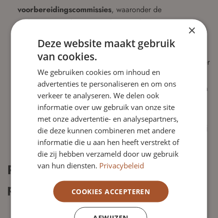
voorbereidingscommissies
, waaronder de
auditcommissie (ca. viermaal per jaar).
×
Inzicht in de taken en rollen van de Raad van Toezicht en
Deze website maakt gebruik
de directeur-bestuurder.
van cookies.
Onafhankelijkheid ten opzichte van de directeur-bestuurder
We gebruiken cookies om inhoud en
en de overige toezichthouders.
advertenties te personaliseren en om ons
In staat zijn
kritische vragen te stellen, door te vragen
verkeer te analyseren. We delen ook
en indien nodig in te grijpen
.
informatie over uw gebruik van onze site
Integer handelen en voorbeeldgedrag vertonen.
met onze advertentie- en analysepartners,
Voldoende
tijd
beschikbaar hebben om vergaderingen bij
die deze kunnen combineren met andere
te wonen en voor te bereiden.
informatie die u aan hen heeft verstrekt of
Minimaal een
die zij hebben verzameld door uw gebruik
HBO/academisch werk- en denkniveau
.
van hun diensten.
Privacybeleid
Praktische informatie en
procedure
COOKIES ACCEPTEREN
De functie is onbezoldigd
.
De Raad van Toezicht vergadert circa
vier tot vijf keer
AFWIJZEN