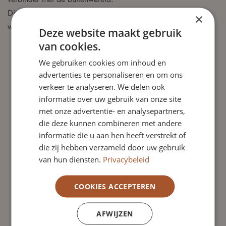
Dit doet zij ten minimale ten aanzien van de volgende
×
wettelijke taken, bevoegdheden:
Deze website maakt gebruik
Werkgeversfunctie: Benoeming en ontslag en beoordeling
van cookies.
van het college van bestuur.
We gebruiken cookies om inhoud en
Klankbord: Het functioneren als klankbord voor het
advertenties te personaliseren en om ons
college van bestuur.
verkeer te analyseren. We delen ook
Controlefunctie: Het houden van integraal toezicht op het
informatie over uw gebruik van onze site
handelen van het college van bestuur en op de algemene
met onze advertentie- en analysepartners,
gang van zaken en het beleid binnen de
die deze kunnen combineren met andere
onderwijsinstelling. Deze controlerende taak betreft in
informatie die u aan hen heeft verstrekt of
die zij hebben verzameld door uw gebruik
ieder geval:
van hun diensten.
Privacybeleid
Het toezicht houden op naleving van de wettelijke
verplichtingen en de Code Goed Bestuur van de PO-
COOKIES ACCEPTEREN
raad en VO-raad.
Het toezicht houden op rechtmatige verwerving,
AFWIJZEN
bestemming en aanwending van de middelen.