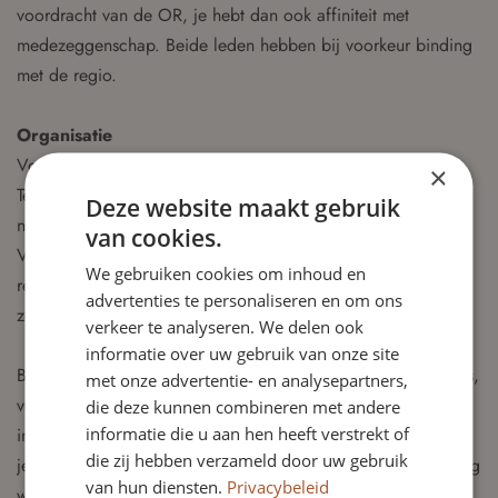
voordracht van de OR, je hebt dan ook affiniteit met
medezeggenschap. Beide leden hebben bij voorkeur binding
met de regio.
Organisatie
VoorIeder1 is dé plek voor inwoners van Hillegom, Lisse,
×
Teylingen en Noordwijk die zorg, ondersteuning of advies
Deze website maakt gebruik
nodig hebben en er zelf of met hun omgeving niet uitkomen.
van cookies.
Vrijwel alles wat met welzijn, jeugdhulp, wonen, werk of
We gebruiken cookies om inhoud en
relaties te maken heeft, kan men kwijt: er wordt meegedacht,
advertenties te personaliseren en om ons
zonder verwijzing, en onze hulp is altijd gratis.
verkeer te analyseren. We delen ook
informatie over uw gebruik van onze site
Bij VoorIeder1 werken zo’n 110 gepassioneerde medewerkers,
met onze advertentie- en analysepartners,
verspreid over zes locaties, dichtbij huis. VoorIeder1 gelooft
die deze kunnen combineren met andere
informatie die u aan hen heeft verstrekt of
in ‘één gezin, één plan, één regisseur’. Er wordt gekeken wat
die zij hebben verzameld door uw gebruik
je zelf kunt, aangesloten bij wat je nodig hebt en je omgeving
van hun diensten.
Privacybeleid
wordt betrokken waar mogelijk.