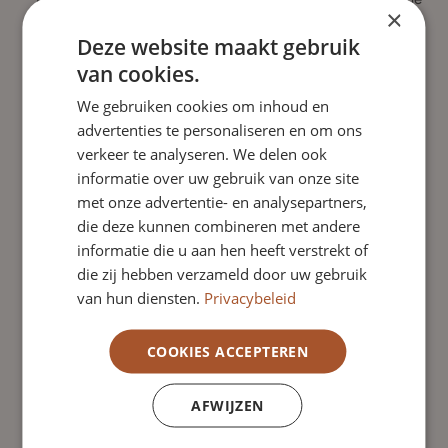
×
gang van zaken en het beleid binnen de
Deze website maakt gebruik
onderwijsinstelling. Deze controlerende taak betreft in
van cookies.
ieder geval:
> Het toezicht houden op naleving van de wettelijke
We gebruiken cookies om inhoud en
advertenties te personaliseren en om ons
verplichtingen en de Code Goed Bestuur van de PO-raad
verkeer te analyseren. We delen ook
en VO-raad.
informatie over uw gebruik van onze site
> Het toezicht houden op rechtmatige verwerving,
met onze advertentie- en analysepartners,
bestemming en aanwending van de middelen.
die deze kunnen combineren met andere
> De goedkeuring van het strategisch beleid.
informatie die u aan hen heeft verstrekt of
> De benoeming van de externe accountant.
die zij hebben verzameld door uw gebruik
> De goedkeuring van de jaarrekening, begroting en
van hun diensten.
Privacybeleid
meerjarenbegroting.
> De goedkeuring van het jaarverslag.
COOKIES ACCEPTEREN
> De rechtspositie en bezoldiging van de leden van het
college van bestuur.
AFWIJZEN
> De wijziging van de statuten.