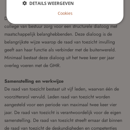
Klankbord: Het functioneren als klankbord voor het
DETAILS WEERGEVEN
college van bestuur.
Cookies
Daarnaast draagt de raad van toezicht in afstemming met het
college van bestuur zorg voor een structurele dialoog met
maatschappelijk belanghebbenden. Deze dialoog is de
belangrijkste wijze waarop de raad van toezicht invulling
geeft aan haar functie als verbinder met de buitenwereld.
Minimaal bestaat deze dialoog uit het twee keer per jaar
overleg voeren met de GMR.
Samenstelling en werkwijze
De raad van toezicht bestaat uit vijf leden, waarvan één de
voorzittersrol vervuld. Leden raad van toezicht worden
aangesteld voor een periode van maximaal twee keer vier
jaar. De raad van toezicht is verantwoordelijk voor de eigen
samenstelling. De raad van toezicht streeft ernaar dat binnen
de raad van toezicht de deskundigheden en competenties