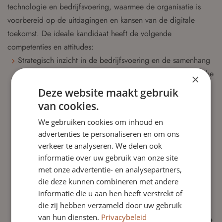
technologie en bedrijfsvoering, waarmee de organisatie is
voorbereid op de uitdagingen en kansen van de digitale
toekomst. De ideale kandidaat heeft de volgende
competenties en attitudes:
Strategisch inzicht in de bedrijfsvoering en de samenhang
tussen bedrijfsvoering, financiële sturing en de strategische
×
doelstellingen.
Deze website maakt gebruik
Kennis van digitalisering van bedrijfsprocessen en de rol
van cookies.
van informatiemanagement in de modernisering van
We gebruiken cookies om inhoud en
organisatie.
advertenties te personaliseren en om ons
Inzicht in technologische trends en innovatie en hoe deze
verkeer te analyseren. We delen ook
toegevoegde waarde kunnen bieden aan de
informatie over uw gebruik van onze site
bedrijfsvoering.
met onze advertentie- en analysepartners,
Meerjarige directie ervaring op het gebied van
die deze kunnen combineren met andere
informatie die u aan hen heeft verstrekt of
bedrijfsvoering en tenminste enige toezichthoudende
die zij hebben verzameld door uw gebruik
ervaring.
van hun diensten.
Privacybeleid
Is een strategische autonome, authentieke denker. Weet dit