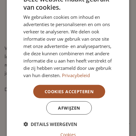
van cookies.
geven aan de werkgeversrol.
Alert en kritisch zijn op het realiseren van de
We gebruiken cookies om inhoud en
maatschappelijke doelstelling en continuïteit van de
advertenties te personaliseren en om ons
verkeer te analyseren. We delen ook
desbetreffende stichting.
informatie over uw gebruik van onze site
met onze advertentie- en analysepartners,
Wegens beëindiging van de zittingstermijn van een van de
die deze kunnen combineren met andere
leden van de raad van toezicht zijn wij op zoek naar een lid
informatie die u aan hen heeft verstrekt of
met profiel Governance en Organisatieontwikkeling dat per 1
die zij hebben verzameld door uw gebruik
januari 2025 benoemd zal worden.
van hun diensten.
Privacybeleid
De kandidaat die wij zoeken:
COOKIES ACCEPTEREN
Heeft duidelijk affiniteit met het onderwijsveld en meer
specifiek met passend onderwijs.
AFWIJZEN
Heeft ervaring op strategisch niveau.
Heeft ervaring met organisatieontwikkeling en governance.
DETAILS WEERGEVEN
Weet een rolvaste positie in te nemen en handelt vanuit
Cookies