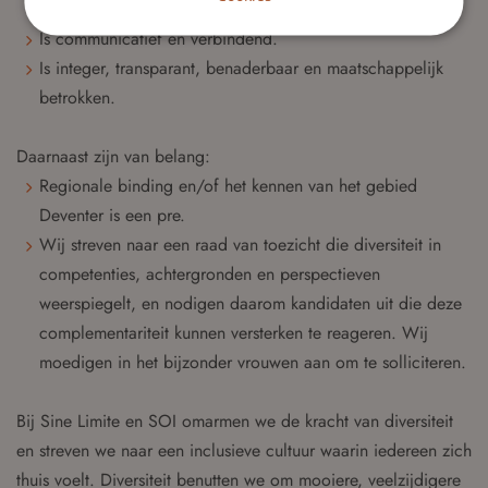
waarden gedreven toezicht.
Is communicatief en verbindend.
Is integer, transparant, benaderbaar en maatschappelijk
betrokken.
Daarnaast zijn van belang:
Regionale binding en/of het kennen van het gebied
Deventer is een pre.
Wij streven naar een raad van toezicht die diversiteit in
competenties, achtergronden en perspectieven
weerspiegelt, en nodigen daarom kandidaten uit die deze
complementariteit kunnen versterken te reageren. Wij
moedigen in het bijzonder vrouwen aan om te solliciteren.
Bij Sine Limite en SOI omarmen we de kracht van diversiteit
en streven we naar een inclusieve cultuur waarin iedereen zich
thuis voelt. Diversiteit benutten we om mooiere, veelzijdigere