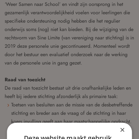
‘Weer Samen naar School’ en vindt zijn oorsprong in het
gezamenlijk verantwoordelijkheid voelen voor leerlingen die
specifieke ondersteuning nodig hebben die het regulier
onderwijs soms (nog) niet kan bieden. Bij de wijziging van de
rechtsvorm van Sine Limite (van vereniging naar stichting) is in
2019 deze personele unie gecontinueerd. Momenteel wordt
door het bestuur een evaluatief onderzoek naar de werking
van de personele unie in gang gezet.
Raad van toezicht
De raad van toezicht bestaat uit drie onafhankelijke leden en
heeft bij iedere stichting afzonderlijk als primaire taak:
Toetsen van besluiten aan de missie van de desbetreffende
stichting en breder aan de vraag of de stichting in haar
koers invulling geeft aan haar maatschappelijke opdracht.
×
Toezien op de realisatie van de strategie.
Deze website maakt gebruik
Vervullen van de klankbord- en adviesrol en invulling