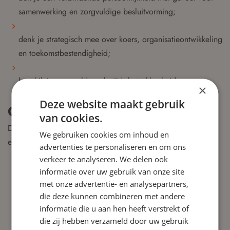
samenwerking en zorgvuldige besluitvorming;
denk je strategisch mee over koers, organisatieontwikkeling
en toekomstbestendigheid;
beschik je over voldoende tijd, betrokkenheid en
×
professionele ervaring om waarde toe te voegen.
Deze website maakt gebruik
Gezochte Expertise
van cookies.
De drie nieuwe leden brengen gezamenlijk expertise mee op
We gebruiken cookies om inhoud en
een of meer van de volgende domeinen:
advertenties te personaliseren en om ons
verkeer te analyseren. We delen ook
Collectiebeleid & collectieontsluiting
(digitalisering,
informatie over uw gebruik van onze site
participatie)
met onze advertentie- en analysepartners,
die deze kunnen combineren met andere
informatie die u aan hen heeft verstrekt of
Inclusie, diversiteit & meerstemmigheid
in museale
die zij hebben verzameld door uw gebruik
programma’s