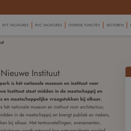
RVT VACATURES
RVC VACATURES
OVERIGE FUNCTIES
SECTOREN
ut
 Nieuwe Instituut
ark is hét nationale museum en instituut voor
uwe Instituut staat midden in de maatschappij en
s en maatschappelijke vraagstukken bij elkaar.
 hét nationale museum en instituut voor architectuur,
t midden in de maatschappij en brengt publiek en makers,
ken bij elkaar. Met tentoonstellingen, evenementen,
initiatieven wordt getoond hoe ontwerpideeën positief