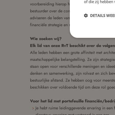
of die zij hebbe
voorbereiding hierop heeft de Audit Commissie op
bestuurder over de conceptbegroting, conceptjaar
DETAILS WE
adviseren de leden van de Audit Commissie de d
financiële strategie en risicobeheersing.
Wie zoeken wij?
Elk lid van onze RvT beschikt over de volgen
Alle leden hebben een grote affiniteit met archit
maatschappelijke belangstelling. Ze zijn strategi
staan open voor verschillende meningen en ideeë
denken en samenwerking, zijn rolvast en zich be
bestuurlijke afstand. Ze hebben oog voor meer
beschikken over voldoende tijd om deze rol goed
Voor het lid met portefeuille financiën/bedri
Je hebt ruime leidinggevende ervaring in een f
directeur, ervaring met vastgoed is een pre.