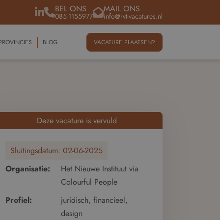
BEL ONS
MAIL ONS
085-1155977
info@rvt-vacatures.nl
PROVINCIES
BLOG
VACATURE PLAATSEN?
Deze vacature is vervuld
Sluitingsdatum:
02-06-2025
Organisatie:
Het Nieuwe Instituut via
Colourful People
Profiel:
juridisch, financieel,
design