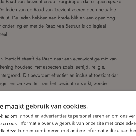
 de Raad van Toezicht ervoor zorgdragen dat er geen sprake
 De leden van de Raad van Toezicht voeren geen betaalde
tituut. De leden hebben een brede blik en een open oog
 onderling en met de Raad van Bestuur is collegiaal,
neel.
n Toezicht streeft de Raad naar een evenwichtige mix van
ekening houdend met aspecten zoals leeftijd, religie,
htergrond. Dit bevordert effectief en inclusief toezicht dat
elt en de kwaliteit van het toezicht versterkt, zonder
e maakt gebruik van cookies.
t over besluiten met betrekking tot financiële
kies om inhoud en advertenties te personaliseren en om ons ver
len ook informatie over uw gebruik van onze site met onze adver
Hiertoe zijn de leden van de Audit Commissie bevoegd om
 die deze kunnen combineren met andere informatie die u aan hen
 van deze taak benodigde (financiële) bescheiden. Ter