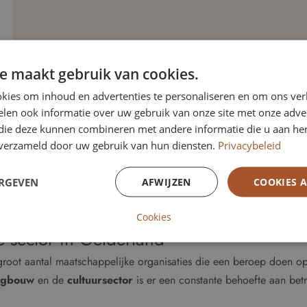
e maakt gebruik van cookies.
kies om inhoud en advertenties te personaliseren en om ons ver
len ook informatie over uw gebruik van onze site met onze adver
 die deze kunnen combineren met andere informatie die u aan hen
n verzameld door uw gebruik van hun diensten.
Privacybeleid
ERGEVEN
AFWIJZEN
COOKIES 
Cookies
e sector in Gelderland
groot aantal maatschappelijke organisaties die een beroep doen op 
ngbouw
en de
cultuursector
is er een constante behoefte aan betr