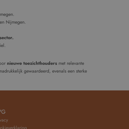
jmegen.
 en Nijmegen.
sector.
el.
voor
nieuwe toezichthouders
met relevante
 nadrukkelijk gewaardeerd, evenals een sterke
VG
ivacy
okieverklaring