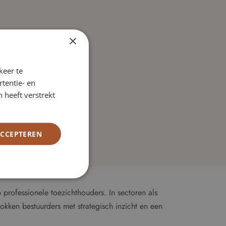
×
keer te
tentie- en
 heeft verstrekt
ACCEPTEREN
professionele toezichthouders. In sectoren als
okken bestuurders met strategisch inzicht en een