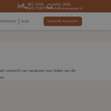
BEL ONS
MAIL ONS
085-1155977
info@rvt-vacatures.nl
PROVINCIES
BLOG
VACATURE PLAATSEN?
eel overzicht van vacatures voor leden van de
em.