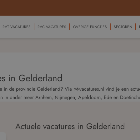
RVT VACATURES
RVC VACATURES
OVERIGE FUNCTIES
SECTOREN
es in Gelderland
 in de provincie Gelderland? Via rvt-vacatures.nl vind je een actu
en in onder meer Arnhem, Nijmegen, Apeldoorn, Ede en Doetinch
Actuele vacatures in Gelderland