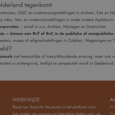
Gelderland tegenkomt
kenhuizen, GGZ- en ouderenzorginstellingen in Arnhem, Ede en Ni
ij mbo-, hbo- en onderwijsinstellingen in onder andere Apeldoorn
orporaties
– actief in o.a. Arnhem, Nijmegen en Doetinchen
sie
– binnen een RvT of RvC in de publieke of semipublieke 
eaters, musea of erfgoedinstellingen in Zutphen, Wageningen en Ti
oeld?
sionals
met bestuurlijke of toezichthoudende ervaring, maar ook 
rsiteit in achtergrond, leeftijd en perspectief wordt in Gelderland
WERKWIJZE
A
Raad van Toezicht Vacatures is hét platform voor
Pr
het vinden van ervaren en betrokken leden voor uw
Co