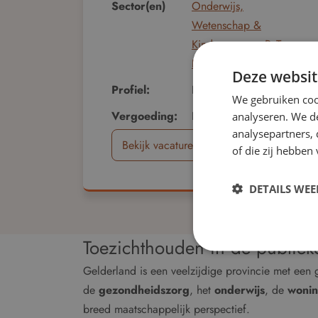
Sector(en)
Onderwijs,
Wetenschap &
Kinderopvang
,
RvT
,
Bestuur & Governance
Deze websit
Profiel:
Bestuurlijk
We gebruiken coo
Vergoeding:
Bezoldigd
analyseren. We de
analysepartners,
Bekijk vacature
of die zij hebbe
DETAILS WE
Toezichthouden in de publiek
Gelderland is een veelzijdige provincie met een 
de
gezondheidszorg
, het
onderwijs
, de
woni
breed maatschappelijk perspectief.