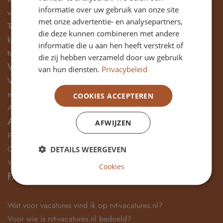
informatie over uw gebruik van onze site
van ervaren en betrokken leden voor uw Raad van
met onze advertentie- en analysepartners,
Toezicht. Wekelijks bereiken we duizenden gekwalificeerde
die deze kunnen combineren met andere
kandidaten die actief of latent op zoek zijn naar een nieuwe
informatie die u aan hen heeft verstrekt of
toezichthoudende uitdaging.
die zij hebben verzameld door uw gebruik
Wilt u een vacature plaatsen?
van hun diensten.
Privacybeleid
Vult u dan
het formulier
in en wij zorgen dat dit zo spoedig
mogelijk geplaatst wordt.
COOKIES ACCEPTEREN
Archief vacatures
AVG
AFWIJZEN
Privacy
Cookieverklaring
DETAILS WEERGEVEN
Wijzig jouw cookievoorkeuren
Cookies
FAQ
Wat voor vacatures vind ik op rvt-vacatures.nl?
Voor wie is rvt-vacatures.nl bedoeld?