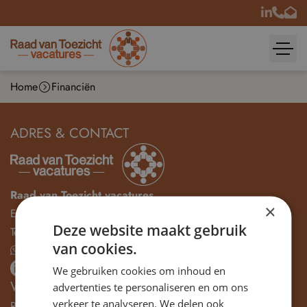
Home
Financiën
ADRES & CONTACT
Raad van Toezicht vacatures
×
E-mail:
info@rvt-vacatures.nl
Deze website maakt gebruik
Tel:
085-1155977
van cookies.
Stuur mij een whatsapp bericht
LinkedIn
We gebruiken cookies om inhoud en
WERKWIJZE
advertenties te personaliseren en om ons
verkeer te analyseren. We delen ook
Raad van Toezicht Vacatures is hét platform voor het vinden