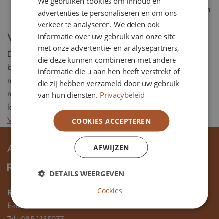
We gebruiken cookies om inhoud en
Lid auditcommissie of remuneratiecommissie
– binnen
advertenties te personaliseren en om ons
een RvT of RvC in de publieke sector.
verkeer te analyseren. We delen ook
Voor wie zijn deze functies bedoeld?
informatie over uw gebruik van onze site
met onze advertentie- en analysepartners,
Deze functies zijn bedoeld voor ervaren professionals met
die deze kunnen combineren met andere
bestuurlijke of toezichthoudende ervaring, maar ook voor
informatie die u aan hen heeft verstrekt of
nieuwe toezichthouders met inhoudelijke expertise en
die zij hebben verzameld door uw gebruik
maatschappelijke betrokkenheid. Diversiteit in achtergrond,
van hun diensten.
Privacybeleid
leeftijd en perspectief wordt steeds vaker gevraagd.
Vacature plaatsen op rvt-vacatures.nl
COOKIES ACCEPTEREN
ADRES & CONTACT
AFWIJZEN
DETAILS WEERGEVEN
Cookies
Raad van Toezicht vacatures
E-mail:
info@rvt-vacatures.nl
Tel:
085-1155977