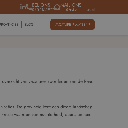
BEL ONS
MAIL ONS
085-1155977
info@rvt-vacatures.nl
PROVINCIES
BLOG
VACATURE PLAATSEN?
el overzicht van vacatures voor leden van de Raad
.
nisaties. De provincie kent een divers landschap
 Friese waarden van nuchterheid, duurzaamheid