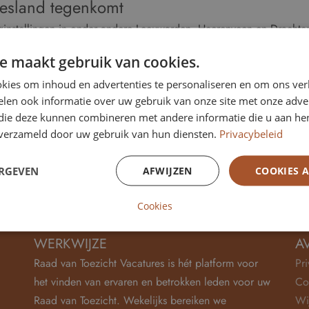
riesland tegenkomt
ginstellingen in onder andere Leeuwarden, Heerenveen en Drachte
ij onderwijsorganisaties in Sneek, Dokkum en Leeuwarden.
e maakt gebruik van cookies.
orporaties
– actief in onder meer Heerenveen, Drachten en Frane
sea, stichtingen en culturele instellingen in Leeuwarden en Sneek.
kies om inhoud en advertenties te personaliseren en om ons ver
len ook informatie over uw gebruik van onze site met onze adver
sie
– binnen een RvT of RvC in de publieke of semipublieke sector
 die deze kunnen combineren met andere informatie die u aan hen
oeld?
n verzameld door uw gebruik van hun diensten.
Privacybeleid
houders
en
bestuurlijke professionals
, maar ook voor
nieuwe k
. Diversiteit, regionale betrokkenheid en kennis van de Friese conte
ERGEVEN
AFWIJZEN
COOKIES 
Cookies
WERKWIJZE
A
Raad van Toezicht Vacatures is hét platform voor
Pr
het vinden van ervaren en betrokken leden voor uw
Co
Raad van Toezicht. Wekelijks bereiken we
Wi