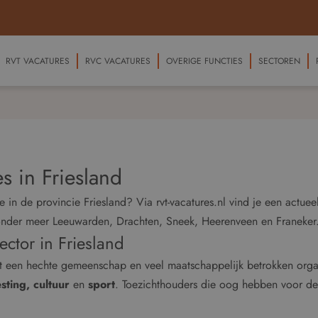
RVT VACATURES
RVC VACATURES
OVERIGE FUNCTIES
SECTOREN
s in Friesland
 in de provincie Friesland? Via rvt-vacatures.nl vind je een actue
onder meer Leeuwarden, Drachten, Sneek, Heerenveen en Franeker
ctor in Friesland
 met een hechte gemeenschap en veel maatschappelijk betrokken orga
sting, cultuur
en
sport
. Toezichthouders die oog hebben voor de