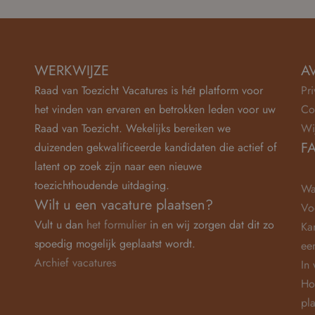
WERKWIJZE
A
Raad van Toezicht Vacatures is hét platform voor
Pr
het vinden van ervaren en betrokken leden voor uw
Co
Raad van Toezicht. Wekelijks bereiken we
Wi
F
duizenden gekwalificeerde kandidaten die actief of
latent op zoek zijn naar een nieuwe
toezichthoudende uitdaging.
Wa
Wilt u een vacature plaatsen?
Vo
Vult u dan
het formulier
in en wij zorgen dat dit zo
Ka
spoedig mogelijk geplaatst wordt.
ee
Archief vacatures
In
Ho
pl