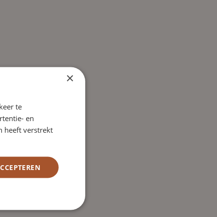
×
keer te
tentie- en
 heeft verstrekt
ACCEPTEREN