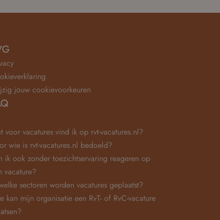
VG
ivacy
okieverklaring
jzig jouw cookievoorkeuren
AQ
t voor vacatures vind ik op rvt-vacatures.nl?
or wie is rvt-vacatures.nl bedoeld?
n ik ook zonder toezichtservaring reageren op
n vacature?
 welke sectoren worden vacatures geplaatst?
e kan mijn organisatie een RvT- of RvC-vacature
aatsen?