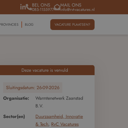
BEL ONS
MAIL ONS
085-1155977
info@rvt-vacatures.nl
PROVINCIES
BLOG
VACATURE PLAATSEN?
Deze vacature is vervuld
Sluitingsdatum:
26-09-2026
Organisatie:
Warmtenetwerk Zaanstad
B.V.
Sector(en)
Duurzaamheid, Innovatie
& Tech
,
RvC Vacatures