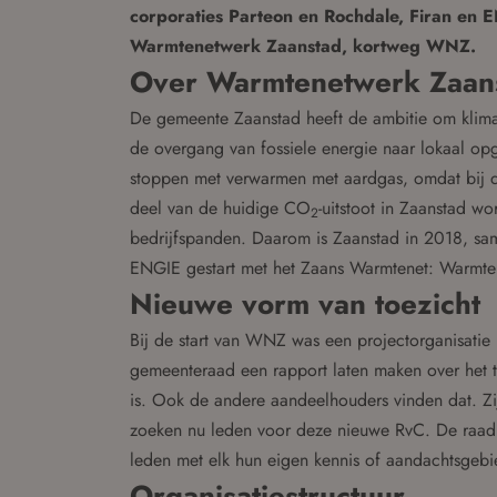
corporaties Parteon en Rochdale, Firan en 
Warmtenetwerk Zaanstad, kortweg WNZ.
Over Warmtenetwerk Zaans
De gemeente Zaanstad heeft de ambitie om klimaat
de overgang van fossiele energie naar lokaal op
stoppen met verwarmen met aardgas, omdat bij 
deel van de huidige CO
-uitstoot in Zaanstad w
2
bedrijfspanden. Daarom is Zaanstad in 2018, sa
ENGIE gestart met het Zaans Warmtenet: Warmt
Nieuwe vorm van toezicht
Bij de start van WNZ was een projectorganisatie 
gemeenteraad een rapport laten maken over het to
is. Ook de andere aandeelhouders vinden dat. Z
zoeken nu leden voor deze nieuwe RvC. De raad be
leden met elk hun eigen kennis of aandachtsgebi
Organisatiestructuur