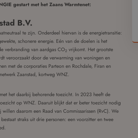
ENGIE gestart met het Zaans Warmtenet:
tad B.V.
neutraal te zijn. Onderdeel hiervan is de energietransitie:
gewekte, schonere energie. Eén van de doelen is het
de verbranding van aardgas CO
vrijkomt. Het grootste
2
ordt veroorzaakt door de verwarming van woningen en
men met de corporaties Parteon en Rochdale, Firan en
enetwerk Zaanstad, kortweg WNZ.
met het daarbij behorende toezicht. In 2023 heeft de
ezicht op WNZ. Daaruit blijkt dat er beter toezicht nodig
ij willen daarom een Raad van Commissarissen (RvC). We
staat straks uit drie personen: een voorzitter en twee
ed.