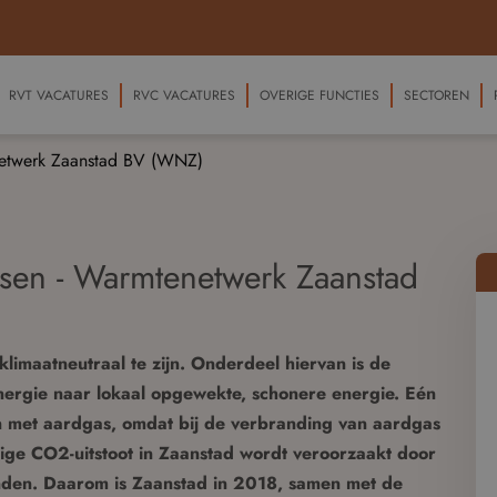
RVT VACATURES
RVC VACATURES
OVERIGE FUNCTIES
SECTOREN
netwerk Zaanstad BV (WNZ)
sen - Warmtenetwerk Zaanstad
imaatneutraal te zijn. Onderdeel hiervan is de
energie naar lokaal opgewekte, schonere energie. Eén
n met aardgas, omdat bij de verbranding van aardgas
dige CO2-uitstoot in Zaanstad wordt veroorzaakt door
den. Daarom is Zaanstad in 2018, samen met de