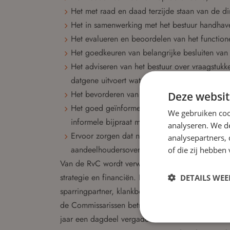
Het met raad en daad terzijde staan van de dir
Het in samenwerking met het bestuur handhav
Het evalueren en beoordelen van het functione
Het goedkeuren van belangrijke besluiten van 
Het adviseren van het bestuur over vraagstukke
datgene uitvoert wat hierover is vastgesteld;
Het bevorderen van een open relatie met de 
Deze websit
Het goed geïnformeerd houden van de aandeel
We gebruiken coo
informele bijpraat momenten te hebben;
analyseren. We de
Ervoor zorgen dat naleving van wet- en regelge
analysepartners,
aandeelhoudersovereenkomst plaatsvindt.
of die zij hebbe
Van de RvC wordt verwacht dat deze toezicht ho
strategie en financiën. Daarnaast staat de RvC het
DETAILS WE
sparringpartner, klankbord en adviseur, waaronde
de Commissarissen betreffen het voorbereiden va
jaar een dagdeel vergaderen met de directie het