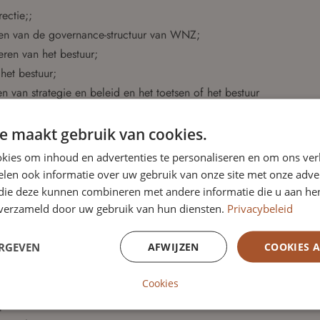
ectie;;
en van de governance-structuur van WNZ;
ren van het bestuur;
het bestuur;
n van strategie en beleid en het toetsen of het bestuur
aandeelhouders.
e maakt gebruik van cookies.
houders door verslagen te verstrekken en periodieke
kies om inhoud en advertenties te personaliseren en om ons ver
len ook informatie over uw gebruik van onze site met onze adver
ving en interne richtlijnen zoals die zijn vastgelegd in de
 die deze kunnen combineren met andere informatie die u aan hen
n verzameld door uw gebruik van hun diensten.
Privacybeleid
udt op het beleid van de directie van WNZ, waaronder
 bestuur met raad terzijde en treedt zij op als
ERGEVEN
AFWIJZEN
COOKIES 
r over het functioneren van het bestuur. De basistaken van
Cookies
n en het bijwonen van de AvA’s, het minimaal eenmaal per
 periodiek informeren van de aandeelhouders.