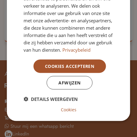
Rechtspositiebesluit decentrale
verkeer te analyseren. We delen ook
informatie over uw gebruik van onze site
politieke ambtsdragers).
met onze advertentie- en analysepartners,
Bekijk vacature
die deze kunnen combineren met andere
informatie die u aan hen heeft verstrekt of
die zij hebben verzameld door uw gebruik
van hun diensten.
Privacybeleid
COOKIES ACCEPTEREN
ADRES & CONTACT
AFWIJZEN
DETAILS WEERGEVEN
Raad van Toezicht vacatures
E-mail:
info@rvt-vacatures.nl
Cookies
Tel:
085-1155977
Stuur mij een whatsapp bericht
LinkedIn