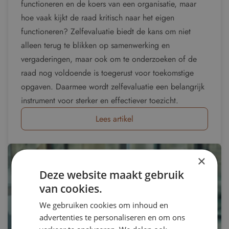
functioneren en de koers van een organisatie, maar
hoe vaak kijkt de raad kritisch naar het eigen
functioneren? Zelfevaluatie biedt de kans om niet
alleen terug te blikken op samenwerking en
vergaderingen, maar ook om te onderzoeken of de
raad nog voldoende is toegerust voor toekomstige
opgaven. Daarmee wordt zelfevaluatie een belangrijk
instrument voor sterker en effectiever toezicht.
Lees artikel
×
Deze website maakt gebruik
van cookies.
We gebruiken cookies om inhoud en
advertenties te personaliseren en om ons