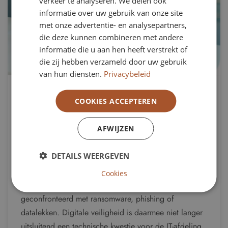
verkeer te analyseren. We delen ook
informatie over uw gebruik van onze site
met onze advertentie- en analysepartners,
die deze kunnen combineren met andere
informatie die u aan hen heeft verstrekt of
die zij hebben verzameld door uw gebruik
van hun diensten.
Privacybeleid
12 maart 2026
COOKIES ACCEPTEREN
Cybersecurity op de agenda van
de Raad van Toezicht
AFWIJZEN
Cyberaanvallen op organisaties in de publieke en
DETAILS WEERGEVEN
semipublieke sector nemen toe. Ziekenhuizen,
onderwijsinstellingen, gemeenten en
Cookies
woningcorporaties worden steeds vaker
geconfronteerd met ransomware, phishing of
datalekken. Digitale veiligheid is daarmee niet langer
uitsluitend een technische kwestie voor de IT-afdeling.