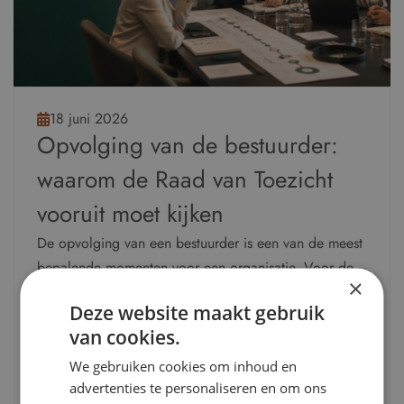
18 juni 2026
Opvolging van de bestuurder:
waarom de Raad van Toezicht
vooruit moet kijken
De opvolging van een bestuurder is een van de meest
bepalende momenten voor een organisatie. Voor de
×
Raad van Toezicht ligt hier een belangrijke
Deze website maakt gebruik
verantwoordelijkheid: niet alleen bij de uiteindelijke
van cookies.
benoeming, maar juist ook in de voorbereiding
daarop. Door tijdig na te denken over toekomstige
We gebruiken cookies om inhoud en
advertenties te personaliseren en om ons
leiderschapsbehoeften, strategische opgaven en