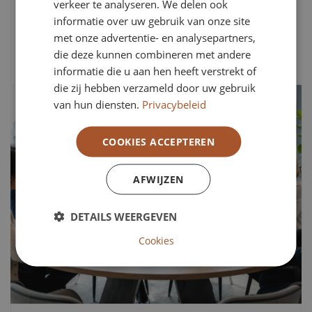
verkeer te analyseren. We delen ook
continuïteit ontstaat ruimte voor een zorgvuldig en
informatie over uw gebruik van onze site
toekomstgericht opvolgingsproces.
met onze advertentie- en analysepartners,
Lees artikel
die deze kunnen combineren met andere
informatie die u aan hen heeft verstrekt of
die zij hebben verzameld door uw gebruik
van hun diensten.
Privacybeleid
COOKIES ACCEPTEREN
AFWIJZEN
DETAILS WEERGEVEN
Cookies