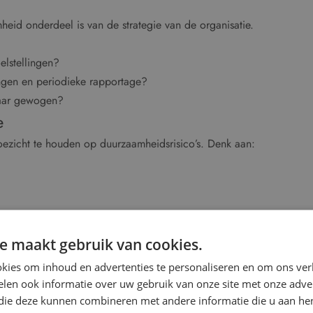
eid onderdeel is van de strategie van de organisatie.
elstellingen?
ingen en periodieke rapportage?
baar gewogen?
e
oezicht te houden op duurzaamheidsrisico’s. Denk aan:
igheid.
ontroleerbaar te zijn. De RvT moet kunnen beoordelen of
e maakt gebruik van cookies.
kies om inhoud en advertenties te personaliseren en om ons ver
len ook informatie over uw gebruik van onze site met onze adver
 toe op:
 die deze kunnen combineren met andere informatie die u aan hen