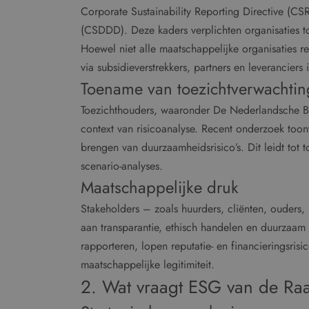
Corporate Sustainability Reporting Directive (CS
(CSDDD). Deze kaders verplichten organisaties to
Hoewel niet alle maatschappelijke organisaties re
via subsidieverstrekkers, partners en leveranciers
Toename van toezichtverwachti
Toezichthouders, waaronder De Nederlandsche Ba
context van risicoanalyse. Recent onderzoek toont
brengen van duurzaamheidsrisico’s. Dit leidt to
scenario-analyses.
Maatschappelijke druk
Stakeholders – zoals huurders, cliënten, ouders
aan transparantie, ethisch handelen en duurzaam
rapporteren, lopen reputatie- en financieringsrisi
maatschappelijke legitimiteit.
2. Wat vraagt ESG van de Raa