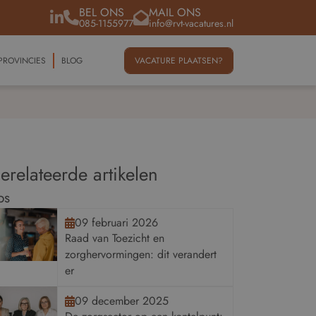
BEL ONS
MAIL ONS
085-1155977
info@rvt-vacatures.nl
PROVINCIES
BLOG
VACATURE PLAATSEN?
erelateerde artikelen
ps
09 februari 2026
Raad van Toezicht en
zorghervormingen: dit verandert
er
09 december 2025