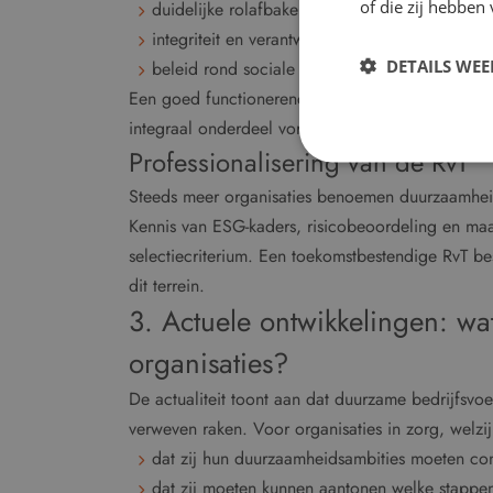
of die zij hebbe
duidelijke rolafbakening tussen bestuur en toez
integriteit en verantwoordingsmechanismen;
DETAILS WE
beleid rond sociale thema’s zoals veiligheid, 
Een goed functionerende RvT borgt dat ESG niet u
integraal onderdeel vormt van de governance-stru
Professionalisering van de RvT
Steeds meer organisaties benoemen duurzaamheid 
Kennis van ESG-kaders, risicobeoordeling en ma
selectiecriterium. Een toekomstbestendige RvT be
dit terrein.
3. Actuele ontwikkelingen: wa
organisaties?
De actualiteit toont aan dat duurzame bedrijfsvoe
verweven raken. Voor organisaties in zorg, welzijn
dat zij hun duurzaamheidsambities moeten con
dat zij moeten kunnen aantonen welke stappe