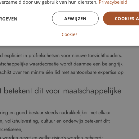
n verzameld door uw gebruik van hun diensten.
Privacybeleid
icht;
ERGEVEN
AFWIJZEN
COOKIES 
diversiteit en arbeidsomstandigheden.
itsluitend een milieu- of klimaatdossier is, maar een
Cookies
ctuur.
expliciet in profielschetsen voor nieuwe toezichthouders.
atschappelijke waardecreatie wordt daarmee een belangrijk
schikt over ten minste één lid met aantoonbare expertise op
t betekent dit voor maatschappelijke
ring en goed bestuur steeds nadrukkelijker met elkaar
, volkshuisvesting, cultuur en onderwijs betekent dit:
cretiseren;
n worden gezet en welke risico’s worden beheerd;