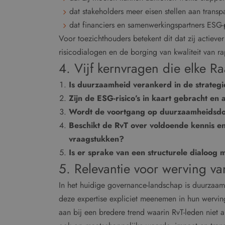
dat stakeholders meer eisen stellen aan transpa
dat financiers en samenwerkingspartners ESG-
Voor toezichthouders betekent dit dat zij actiever
risicodialogen en de borging van kwaliteit van r
4. Vijf kernvragen die elke R
Is duurzaamheid verankerd in de strategi
Zijn de ESG-risico’s in kaart gebracht en
Wordt de voortgang op duurzaamheidsdo
Beschikt de RvT over voldoende kennis e
vraagstukken?
Is er sprake van een structurele dialoog
5. Relevantie voor werving va
In het huidige governance-landschap is duurzaa
deze expertise expliciet meenemen in hun werving
aan bij een bredere trend waarin RvT-leden niet al