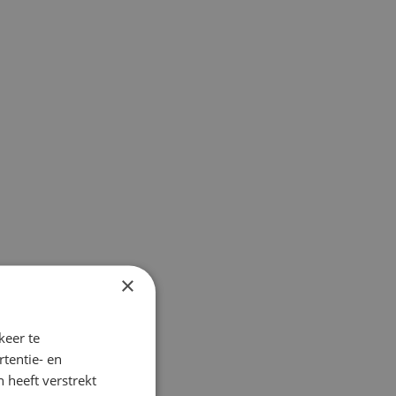
×
keer te
tentie- en
 heeft verstrekt