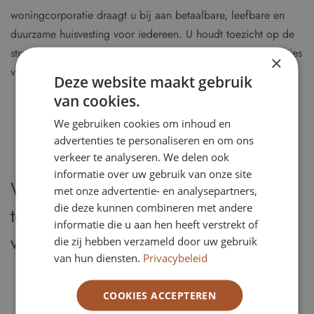
woningcorporatie draagt u bij aan betaalbare, leefbare en
duurzame huisvesting voor iedereen. U houdt toezicht op de
strategie, financiële continuïteit en maatschappelijke prestaties
×
van de organisatie. Daarbij staan thema’s centraal zoals:
Deze website maakt gebruik
Betaalbaarheid van woningen
van cookies.
Duurzaamheid en energietransitie
We gebruiken cookies om inhoud en
Leefbaarheid in wijken
advertenties te personaliseren en om ons
Samenwerking met gemeenten en maatschappelijke
verkeer te analyseren. We delen ook
partners
informatie over uw gebruik van onze site
Waarom kiezen voor een
met onze advertentie- en analysepartners,
die deze kunnen combineren met andere
toezichthoudende rol in de
informatie die u aan hen heeft verstrekt of
volkshuisvesting?
die zij hebben verzameld door uw gebruik
van hun diensten.
Privacybeleid
U draagt bij aan het woonbeleid en de toekomst van
volkshuisvesting in Nederland
COOKIES ACCEPTEREN
U bent bestuurlijk betrokken bij strategische beslissingen