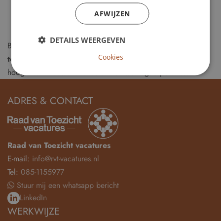
van woningcorporaties
AFWIJZEN
U vergroot uw maatschappelijke impact door toezicht te
houden op organisaties met een publieke taak
DETAILS WEERGEVEN
Bezoek
RvT-Vacatures.nl
voor actuele
vacatures voor
Cookies
toezichthouders in de volkshuisvesting
en blijf op de
hoogte van nieuwe functies binnen woningcorporaties.
ADRES & CONTACT
Raad van Toezicht vacatures
E-mail:
info@rvt-vacatures.nl
Tel:
085-1155977
Stuur mij een whatsapp bericht
LinkedIn
WERKWIJZE