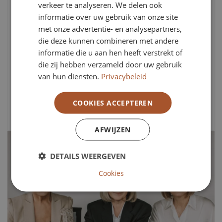
er
verkeer te analyseren. We delen ook
informatie over uw gebruik van onze site
De zorgsector is volop in beweging. Hervormingen in
met onze advertentie- en analysepartners,
bekostiging, samenwerking en passende zorg raken
die deze kunnen combineren met andere
de dagelijkse praktijk van zorgorganisaties. Minder
informatie die u aan hen heeft verstrekt of
zichtbaar, maar minstens zo belangrijk, is de impact
die zij hebben verzameld door uw gebruik
op de Raad van Toezicht. Wat vragen deze
van hun diensten.
Privacybeleid
veranderingen van toezichthouders?
COOKIES ACCEPTEREN
Lees artikel
AFWIJZEN
DETAILS WEERGEVEN
Cookies