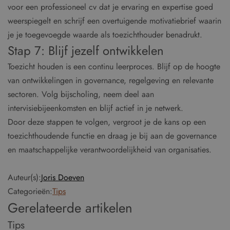
voor een professioneel cv dat je ervaring en expertise goed
weerspiegelt en schrijf een overtuigende motivatiebrief waarin
je je toegevoegde waarde als toezichthouder benadrukt.
Stap 7: Blijf jezelf ontwikkelen
Toezicht houden is een continu leerproces. Blijf op de hoogte
van ontwikkelingen in governance, regelgeving en relevante
sectoren. Volg bijscholing, neem deel aan
intervisiebijeenkomsten en blijf actief in je netwerk.
Door deze stappen te volgen, vergroot je de kans op een
toezichthoudende functie en draag je bij aan de governance
en maatschappelijke verantwoordelijkheid van organisaties.
Auteur(s):
Joris Doeven
Categorieën:
Tips
Gerelateerde artikelen
Tips