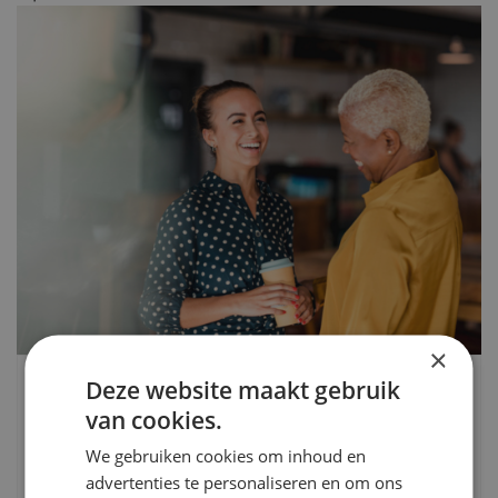
×
Deze website maakt gebruik
09 februari 2026
van cookies.
Raad van Toezicht en
We gebruiken cookies om inhoud en
zorghervormingen: dit verandert
advertenties te personaliseren en om ons