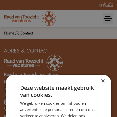
Home
Contact
ADRES & CONTACT
Raad van Toezicht vacatures
×
E-mail:
info@rvt-vacatures.nl
Deze website maakt gebruik
Tel:
085-1155977
van cookies.
Stuur mij een whatsapp bericht
LinkedIn
We gebruiken cookies om inhoud en
WERKWIJZE
advertenties te personaliseren en om ons
verkeer te analyseren. We delen ook
Raad van Toezicht Vacatures is hét platform voor het vinden