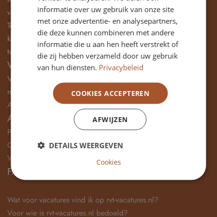
informatie over uw gebruik van onze site
van ervaren en betrokken leden voor uw Raad van
met onze advertentie- en analysepartners,
Toezicht. Wekelijks bereiken we duizenden gekwalificeerde
die deze kunnen combineren met andere
kandidaten die actief of latent op zoek zijn naar een nieuwe
informatie die u aan hen heeft verstrekt of
toezichthoudende uitdaging.
die zij hebben verzameld door uw gebruik
Wilt u een vacature plaatsen?
van hun diensten.
Privacybeleid
Vult u dan
het formulier
in en wij zorgen dat dit zo spoedig
mogelijk geplaatst wordt.
COOKIES ACCEPTEREN
Archief vacatures
AVG
AFWIJZEN
Privacy
Cookieverklaring
DETAILS WEERGEVEN
Wijzig jouw cookievoorkeuren
Cookies
FAQ
Wat voor vacatures vind ik op rvt-vacatures.nl?
Voor wie is rvt-vacatures.nl bedoeld?